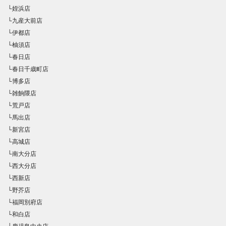
└姪浜店
└九産大前店
└伊都店
└柚須店
└春日店
└春日千歳町店
└博多店
└雑餉隈店
└荒戸店
└馬出店
└新宮店
└高城店
└南大分店
└西大分店
└西新店
└野芥店
└福岡別府店
└和白店