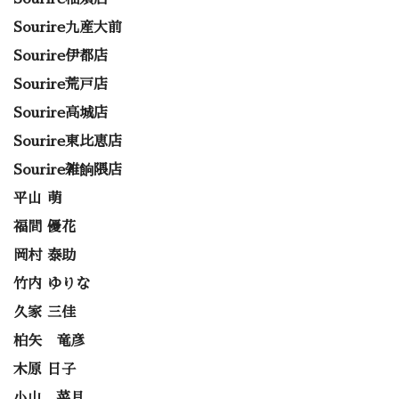
Sourire九産大前
Sourire伊都店
Sourire荒戸店
Sourire高城店
Sourire東比恵店
Sourire雑餉隈店
平山 萌
福間 優花
岡村 泰助
竹内 ゆりな
久家 三佳
柏矢 竜彦
木原 日子
小山 菜月