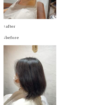
↑after
↓before