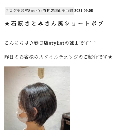
ブログ
美容室
Sourire春日店
諌山美由紀
2021.09.08
★石原さとみさん風ショートボブ
こんにちは♪春日店
stylist
の諌山です
^ ^
昨日のお客様のスタイルチェンジのご紹介です
★