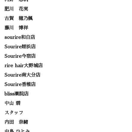
肥川 花実
古賀 穂乃楓
藤川 博祥
sourire和白店
Sourire姪浜店
Sourire今宿店
rire hair大野城店
Sourire南大分店
Sourire香椎店
bliss薬院店
中山 碧
スタッフ
内田 奈緒
中島 ひとみ