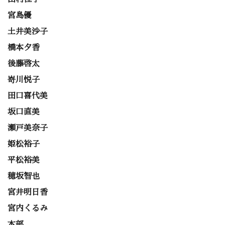
宮島優
土井美沙子
橋本夕香
後藤啓太
嵜川悦子
田口喜代美
坂口直美
瀬戸美奈子
姫松裕子
平松裕美
穂坂智也
宮井明日香
宮内くるみ
本部