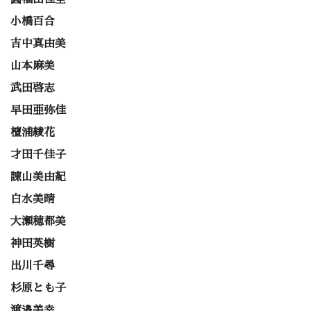
小橋百合
吉中真由美
山本麻美
武田啓志
早田亜弥佳
檀浦綾花
才田千佳子
諌山美由紀
白水美晴
大瀬穂都美
神田英樹
出川千尋
杉原とも子
渡邉美幸