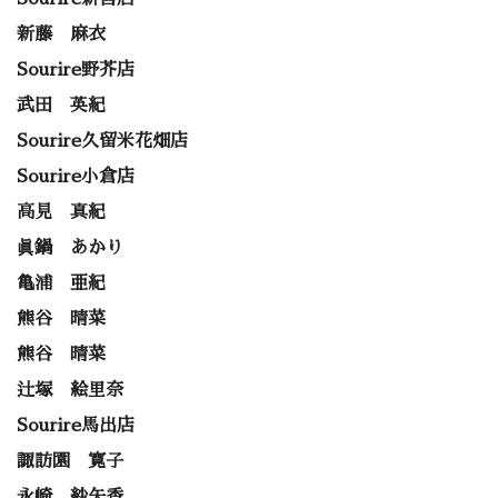
新藤 麻衣
Sourire野芥店
武田 英紀
Sourire久留米花畑店
Sourire小倉店
高見 真紀
眞鍋 あかり
亀浦 亜紀
熊谷 晴菜
熊谷 晴菜
辻塚 絵里奈
Sourire馬出店
諏訪園 寛子
永崎 紗矢香