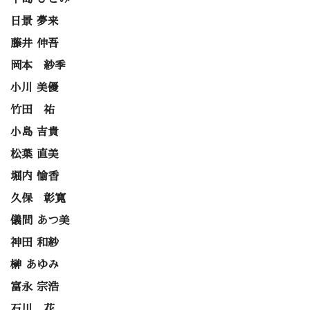
日景 夢来
藤井 伸吾
岡本 紗季
小川 美優
竹田 祐
小島 吉貴
松葉 直美
堀内 愉香
久保 彰寛
儀間 あつ美
神田 和紗
榊 あゆみ
富永 宗浩
石川 花