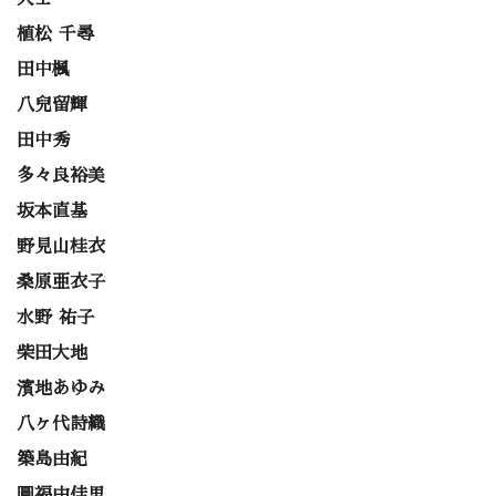
植松 千尋
田中楓
八兒留輝
田中秀
多々良裕美
坂本直基
野見山桂衣
桑原亜衣子
水野 祐子
柴田大地
濱地あゆみ
八ヶ代詩織
築島由紀
圓福由佳里