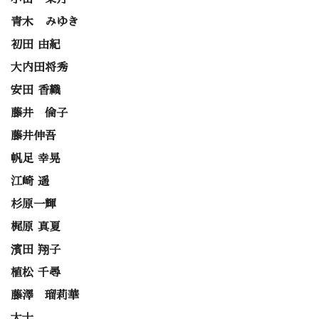
青木 みゆき
初田 由紀
大内田将秀
安田 香織
藤井 倫子
藤井伸吾
帆足 幸晃
江崎 遥
杉原一輝
梶原 真夏
濱田 翔子
植松 千尋
藤澤 瑠莉華
大士