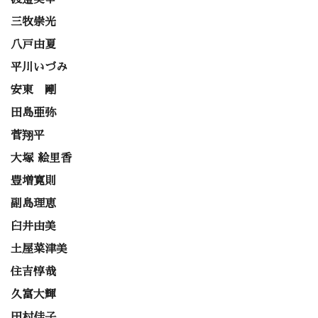
三牧崇光
八戸由夏
平川いづみ
安東 剛
田島亜弥
菅翔平
大塚 絵里香
豊増寛則
副島理恵
臼井由美
土屋菜津美
住吉惇哉
久富大輝
田村佳子