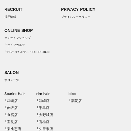
RECRUIT
PRIVACY POLICY
採用情報
プライバシーポリシー
ONLINE SHOP
オンラインショップ
┗ライフカルテ
┗BEAUTY &NAIL COLLECTION
SALON
サロン一覧
Sourire Hair
rire hair
bliss
└箱崎店
└箱崎店
└薬院店
└赤坂店
└千早店
└今宿店
└大野城店
└室見店
└香椎店
└東比恵店
└久留米店