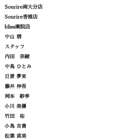
Sourire南大分店
Sourire香椎店
bliss薬院店
中山 碧
スタッフ
内田 奈緒
中島 ひとみ
日景 夢来
藤井 伸吾
岡本 紗季
小川 美優
竹田 祐
小島 吉貴
松葉 直美