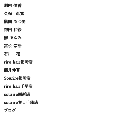
堀内 愉香
久保 彰寛
儀間 あつ美
神田 和紗
榊 あゆみ
富永 宗浩
石川 花
rire hair箱崎店
藤井伸吾
Sourire箱崎店
rire hair千早店
sourire西新店
sourire春日千歳店
ブログ