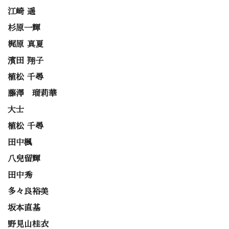
江崎 遥
杉原一輝
梶原 真夏
濱田 翔子
植松 千尋
藤澤 瑠莉華
大士
植松 千尋
田中楓
八兒留輝
田中秀
多々良裕美
坂本直基
野見山桂衣