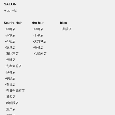
SALON
サロン一覧
Sourire Hair
rire hair
bliss
└箱崎店
└箱崎店
└薬院店
└赤坂店
└千早店
└今宿店
└大野城店
└室見店
└香椎店
└東比恵店
└久留米店
└姪浜店
└九産大前店
└伊都店
└柚須店
└春日店
└春日千歳町店
└博多店
└雑餉隈店
└荒戸店