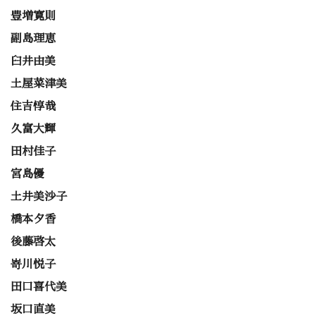
豊増寛則
副島理恵
臼井由美
土屋菜津美
住吉惇哉
久富大輝
田村佳子
宮島優
土井美沙子
橋本夕香
後藤啓太
嵜川悦子
田口喜代美
坂口直美