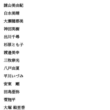
諌山美由紀
白水美晴
大瀬穂都美
神田英樹
出川千尋
杉原とも子
渡邉美幸
三牧崇光
八戸由夏
平川いづみ
安東 剛
田島亜弥
菅翔平
大塚 絵里香