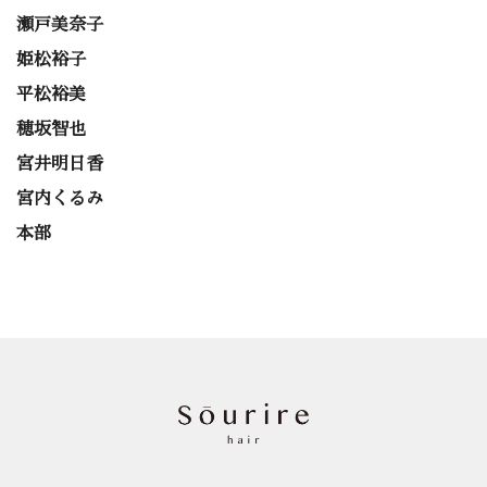
瀬戸美奈子
姫松裕子
平松裕美
穂坂智也
宮井明日香
宮内くるみ
本部