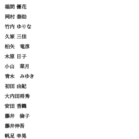
福間 優花
岡村 泰助
竹内 ゆりな
久家 三佳
柏矢 竜彦
木原 日子
小山 菜月
青木 みゆき
初田 由紀
大内田将秀
安田 香織
藤井 倫子
藤井伸吾
帆足 幸晃