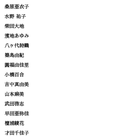
桑原亜衣子
水野 祐子
柴田大地
濱地あゆみ
八ヶ代詩織
築島由紀
圓福由佳里
小橋百合
吉中真由美
山本麻美
武田啓志
早田亜弥佳
檀浦綾花
才田千佳子