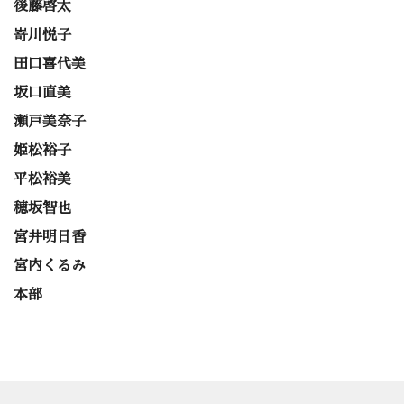
後藤啓太
嵜川悦子
田口喜代美
坂口直美
瀬戸美奈子
姫松裕子
平松裕美
穂坂智也
宮井明日香
宮内くるみ
本部