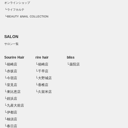
オンラインショップ
┗ライフカルテ
┗BEAUTY &NAIL COLLECTION
SALON
サロン一覧
Sourire Hair
rire hair
bliss
└箱崎店
└箱崎店
└薬院店
└赤坂店
└千早店
└今宿店
└大野城店
└室見店
└香椎店
└東比恵店
└久留米店
└姪浜店
└九産大前店
└伊都店
└柚須店
└春日店