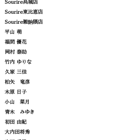
Sourire高城店
Sourire東比恵店
Sourire雑餉隈店
平山 萌
福間 優花
岡村 泰助
竹内 ゆりな
久家 三佳
柏矢 竜彦
木原 日子
小山 菜月
青木 みゆき
初田 由紀
大内田将秀