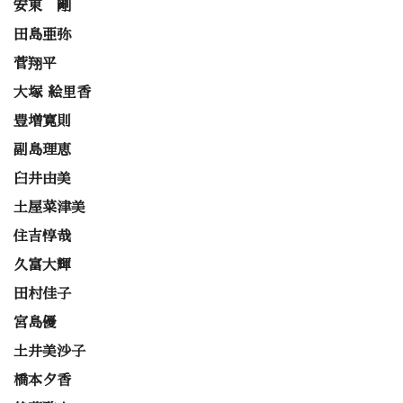
安東 剛
田島亜弥
菅翔平
大塚 絵里香
豊増寛則
副島理恵
臼井由美
土屋菜津美
住吉惇哉
久富大輝
田村佳子
宮島優
土井美沙子
橋本夕香