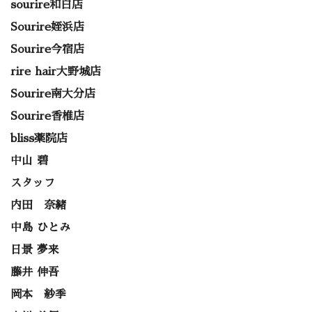
sourire和白店
Sourire姪浜店
Sourire今宿店
rire hair大野城店
Sourire南大分店
Sourire香椎店
bliss薬院店
中山 碧
スタッフ
内田 奈緒
中島 ひとみ
日景 夢来
藤井 伸吾
岡本 紗季