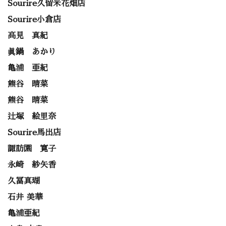
Sourire久留米花畑店
Sourire小倉店
高見 真紀
眞鍋 あかり
亀浦 亜紀
熊谷 晴菜
熊谷 晴菜
辻塚 絵里奈
Sourire馬出店
諏訪園 寛子
永崎 紗矢香
久冨真瑚
石井 美華
亀浦亜紀