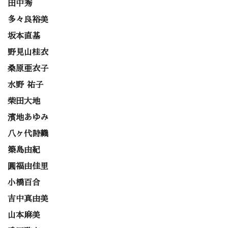
田中秀
多々良裕美
坂本直基
野見山桂衣
桑原亜衣子
水野 祐子
柴田大地
濱地あゆみ
八ヶ代詩織
築島由紀
圓福由佳里
小橋百合
吉中真由美
山本麻美