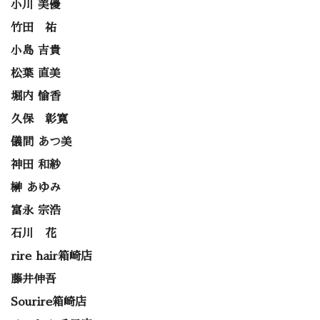
小川 美優
竹田 祐
小島 吉貴
松葉 直美
堀内 愉香
久保 彰寛
儀間 あつ美
神田 和紗
榊 あゆみ
富永 宗浩
石川 花
rire hair箱崎店
藤井伸吾
Sourire箱崎店