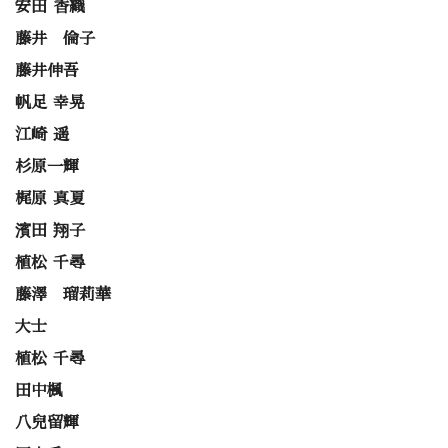
安田 香織
藤井 倫子
藤井伸吾
帆足 幸晃
江崎 遥
杉原一輝
梶原 真夏
濱田 翔子
植松 千尋
藤澤 瑠莉華
大士
植松 千尋
田中楓
八兒留輝