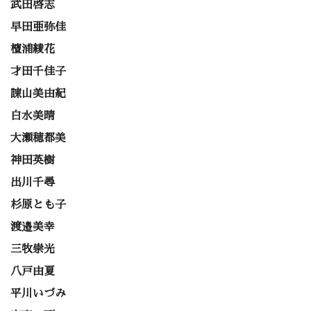
武田啓志
早田亜弥佳
檀浦綾花
才田千佳子
諌山美由紀
白水美晴
大瀬穂都美
神田英樹
出川千尋
杉原とも子
渡邉美幸
三牧崇光
八戸由夏
平川いづみ