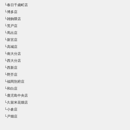
└春日千歳町店
└博多店
└雑餉隈店
└荒戸店
└馬出店
└新宮店
└高城店
└南大分店
└西大分店
└西新店
└野芥店
└福岡別府店
└和白店
└鹿児島中央店
└久留米花畑店
└小倉店
└戸畑店