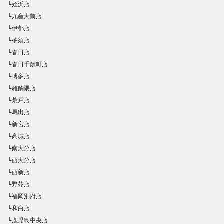
└姪浜店
└九産大前店
└伊都店
└柚須店
└春日店
└春日千歳町店
└博多店
└雑餉隈店
└荒戸店
└馬出店
└新宮店
└高城店
└南大分店
└西大分店
└西新店
└野芥店
└福岡別府店
└和白店
└鹿児島中央店