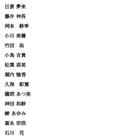
日景 夢来
藤井 伸吾
岡本 紗季
小川 美優
竹田 祐
小島 吉貴
松葉 直美
堀内 愉香
久保 彰寛
儀間 あつ美
神田 和紗
榊 あゆみ
富永 宗浩
石川 花