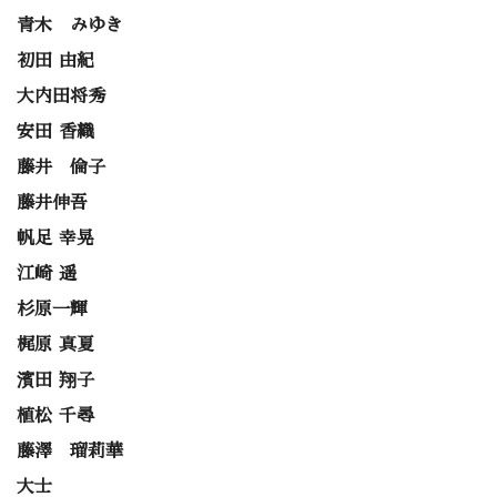
青木 みゆき
初田 由紀
大内田将秀
安田 香織
藤井 倫子
藤井伸吾
帆足 幸晃
江崎 遥
杉原一輝
梶原 真夏
濱田 翔子
植松 千尋
藤澤 瑠莉華
大士