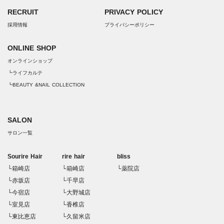
RECRUIT
PRIVACY POLICY
採用情報
プライバシーポリシー
ONLINE SHOP
オンラインショップ
┗ライフカルテ
┗BEAUTY &NAIL COLLECTION
SALON
サロン一覧
Sourire Hair
rire hair
bliss
└箱崎店
└箱崎店
└薬院店
└赤坂店
└千早店
└今宿店
└大野城店
└室見店
└香椎店
└東比恵店
└久留米店