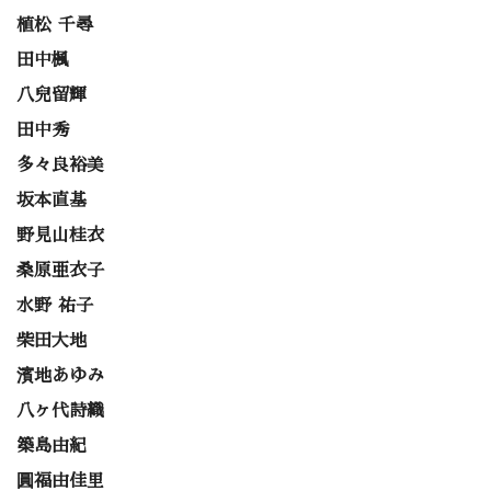
植松 千尋
田中楓
八兒留輝
田中秀
多々良裕美
坂本直基
野見山桂衣
桑原亜衣子
水野 祐子
柴田大地
濱地あゆみ
八ヶ代詩織
築島由紀
圓福由佳里