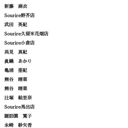
新藤 麻衣
Sourire野芥店
武田 英紀
Sourire久留米花畑店
Sourire小倉店
高見 真紀
眞鍋 あかり
亀浦 亜紀
熊谷 晴菜
熊谷 晴菜
辻塚 絵里奈
Sourire馬出店
諏訪園 寛子
永崎 紗矢香