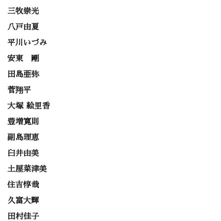
三牧崇光
八戸由夏
平川いづみ
安東 剛
田島亜弥
菅翔平
大塚 絵里香
豊増寛則
副島理恵
臼井由美
土屋菜津美
住吉惇哉
久富大輝
田村佳子