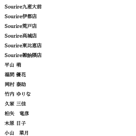
Sourire九産大前
Sourire伊都店
Sourire荒戸店
Sourire高城店
Sourire東比恵店
Sourire雑餉隈店
平山 萌
福間 優花
岡村 泰助
竹内 ゆりな
久家 三佳
柏矢 竜彦
木原 日子
小山 菜月