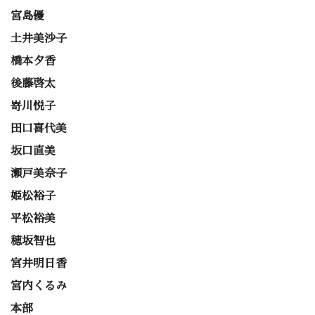
宮島優
土井美沙子
橋本夕香
後藤啓太
嵜川悦子
田口喜代美
坂口直美
瀬戸美奈子
姫松裕子
平松裕美
穂坂智也
宮井明日香
宮内くるみ
本部