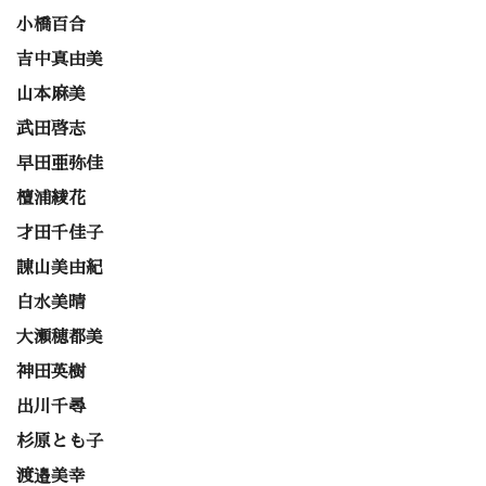
小橋百合
吉中真由美
山本麻美
武田啓志
早田亜弥佳
檀浦綾花
才田千佳子
諌山美由紀
白水美晴
大瀬穂都美
神田英樹
出川千尋
杉原とも子
渡邉美幸