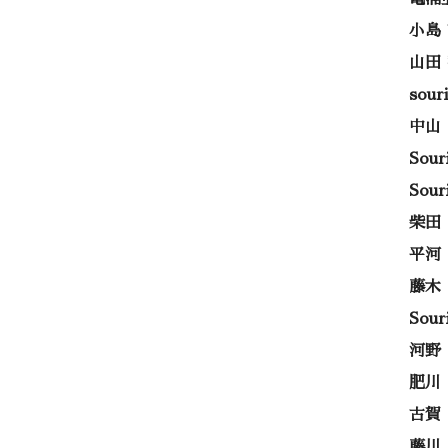
小島
山田
sou
中山
Sou
Sou
柴田
平河
藤木
Sou
河野
肥川
古賀
藤川