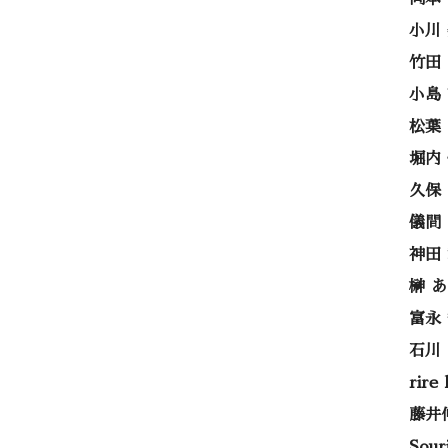
小川
竹田
小島
松葉
堀内
久保
儀間
神田
榊 
富永
石川
rire
藤井
Sou