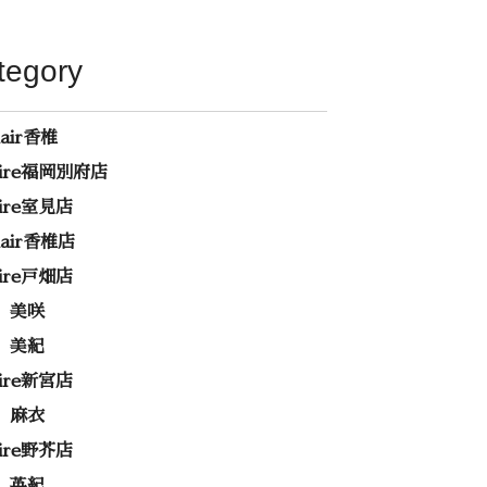
tegory
hair香椎
rire福岡別府店
rire室見店
ehair香椎店
rire戸畑店
 美咲
 美紀
rire新宮店
 麻衣
rire野芥店
 英紀