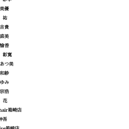
 美優
 祐
 吉貴
 直美
 愉香
 彰寛
 あつ美
 和紗
あゆみ
 宗浩
 花
 hair箱崎店
伸吾
rire箱崎店