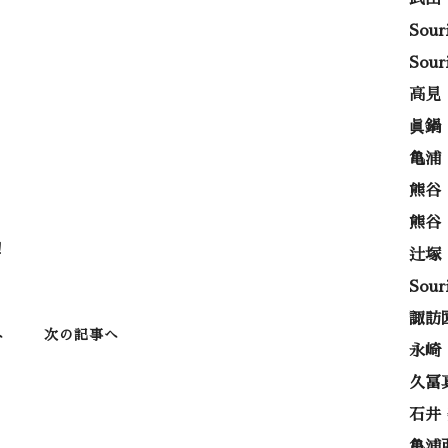
Sou
Sou
高見
眞鍋
亀浦
熊谷
熊谷
！
辻塚
Sou
諏訪
へ
次の記事へ
永崎
久冨
石井
亀浦