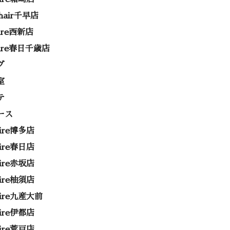
 hair千早店
rire西新店
rire春日千歳店
グ
室
テ
ース
rire博多店
rire春日店
rire赤坂店
rire柚須店
rire九産大前
rire伊都店
rire荒戸店