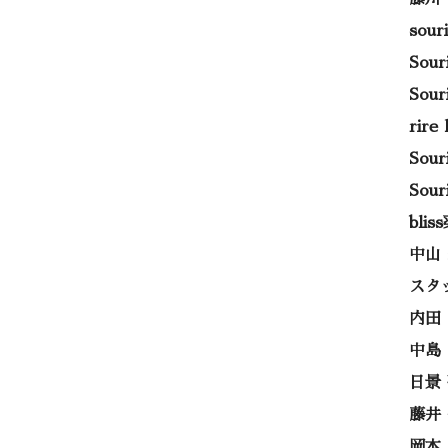
sou
Sou
Sou
rir
Sou
Sou
bli
中山
スタ
内田
中島
日景
藤井
岡本