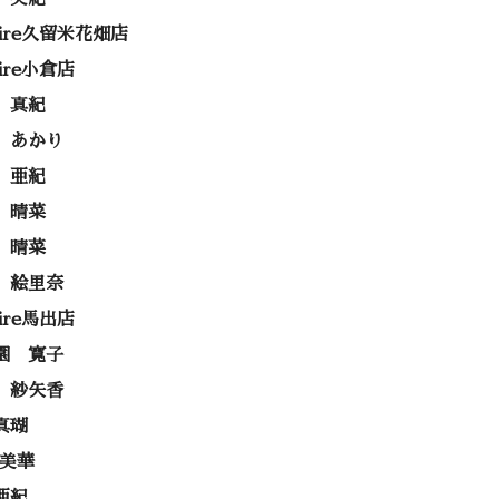
rire久留米花畑店
rire小倉店
 真紀
 あかり
 亜紀
 晴菜
 晴菜
 絵里奈
rire馬出店
園 寛子
 紗矢香
真瑚
 美華
亜紀