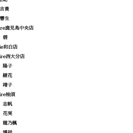
 吉貴
 響生
rire鹿児島中央店
 碧
rie和白店
rire西大分店
 陽子
 綾花
 靖子
rire柚須
 志帆
 花実
 穂乃楓
 博祥