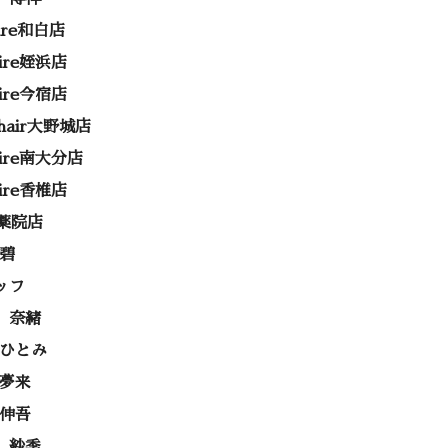
rire和白店
rire姪浜店
rire今宿店
e hair大野城店
rire南大分店
rire香椎店
ss薬院店
 碧
ッフ
 奈緒
 ひとみ
 夢来
 伸吾
 紗季