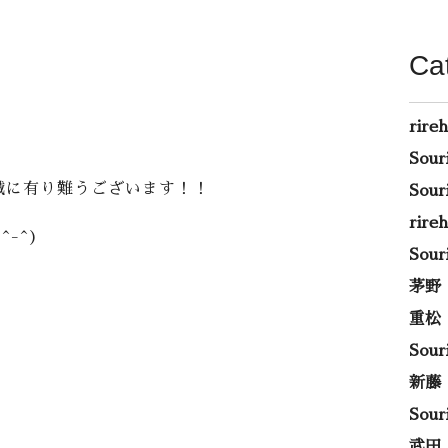
Ca
rire
Sou
て誠に有り難うございます！！
Sou
rir
-^)
Sou
茅野
重松
Sou
新藤
Sou
武田