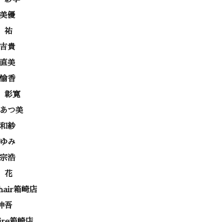
 美優
 祐
 吉貴
 直美
 愉香
 彰寛
 あつ美
 和紗
あゆみ
 宗浩
 花
 hair箱崎店
伸吾
rire箱崎店