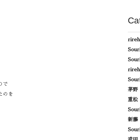
Ca
rire
Sou
Sou
rir
Sou
ので
茅野
たのを
重松
Sou
新藤
Sou
武田