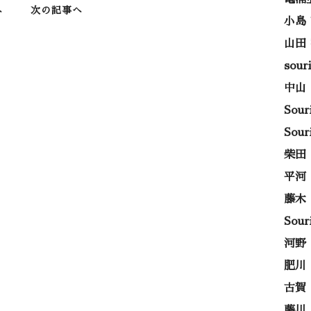
へ
次の記事へ
小島
山田
sou
中山
Sou
Sou
柴田
平河
藤木
Sou
河野
肥川
古賀
藤川