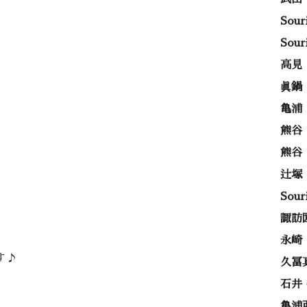
Sou
Sou
高見
眞鍋
亀浦
熊谷
熊谷
辻塚
Sou
諏訪
永崎
す♪
久冨
石井
亀浦