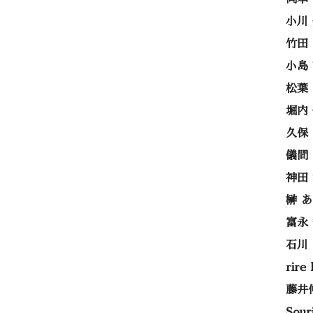
小川
竹田
小島
松葉
堀内
久保
儀間
神田
榊 
富永
石川
rire
藤井
Sou