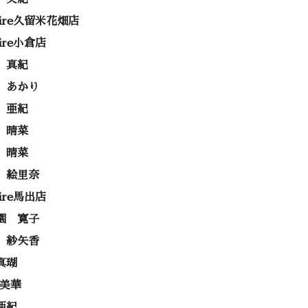
rire久留米花畑店
rire小倉店
 真紀
 あかり
 亜紀
 晴菜
 晴菜
 絵里奈
rire馬出店
園 寛子
 紗矢香
真瑚
 美華
亜紀