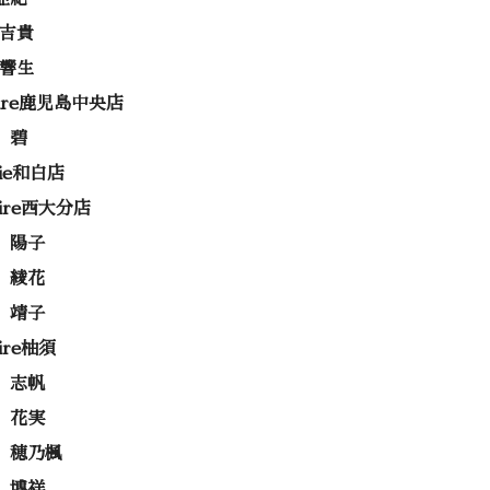
 吉貴
 響生
rire鹿児島中央店
 碧
rie和白店
rire西大分店
 陽子
 綾花
 靖子
rire柚須
 志帆
 花実
 穂乃楓
 博祥