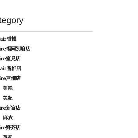
tegory
hair香椎
rire福岡別府店
rire室見店
ehair香椎店
rire戸畑店
 美咲
 美紀
rire新宮店
 麻衣
rire野芥店
 英紀