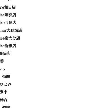
rire和白店
rire姪浜店
rire今宿店
e hair大野城店
rire南大分店
rire香椎店
ss薬院店
 碧
ッフ
 奈緒
 ひとみ
 夢来
 伸吾
 紗季