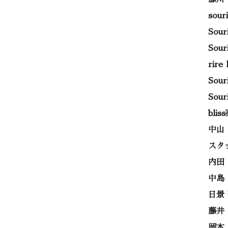
sou
Sou
Sou
rir
Sou
Sou
bli
中山
スタ
内田
中島
日景
藤井
岡本