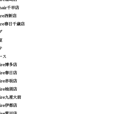
 hair千早店
rire西新店
rire春日千歳店
グ
室
テ
ース
rire博多店
rire春日店
rire赤坂店
rire柚須店
rire九産大前
rire伊都店
rire荒戸店