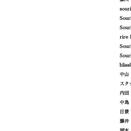
sou
Sou
Sou
rir
Sou
Sou
bli
中山
スタ
内田
中島
日景
藤井
岡本