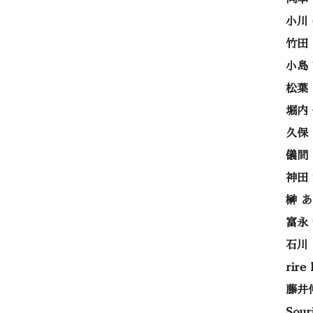
小川
竹田
小島
松葉
堀内
久保
儀間
神田
榊 
富永
石川
rire
藤井
Sou