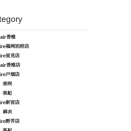
tegory
hair香椎
rire福岡別府店
rire室見店
ehair香椎店
rire戸畑店
 美咲
 美紀
rire新宮店
 麻衣
rire野芥店
 英紀