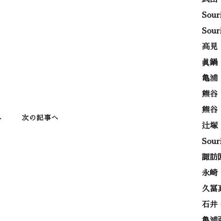
Sou
Sou
高見
眞鍋
亀浦
熊谷
熊谷
へ
次の記事へ
辻塚
Sou
諏訪
永崎
久冨
石井
亀浦