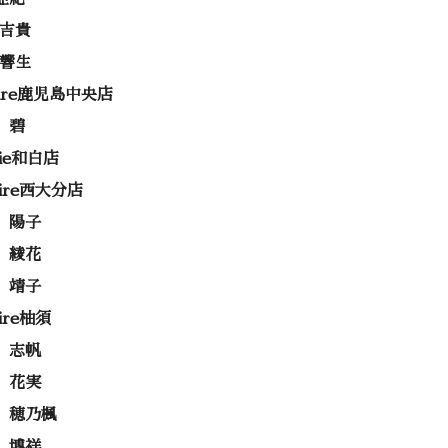
 吉貴
 響生
rire鹿児島中央店
 碧
rie和白店
rire西大分店
 陽子
 綾花
 靖子
rire柚須
 志帆
 花実
 穂乃楓
 博祥