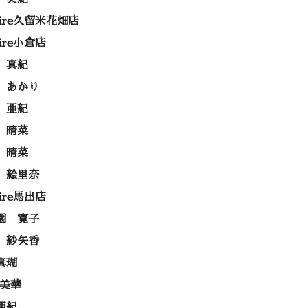
rire久留米花畑店
rire小倉店
 真紀
 あかり
 亜紀
 晴菜
 晴菜
 絵里奈
rire馬出店
園 寛子
 紗矢香
真瑚
 美華
亜紀