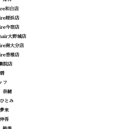
rire和白店
rire姪浜店
rire今宿店
e hair大野城店
rire南大分店
rire香椎店
ss薬院店
 碧
ッフ
 奈緒
 ひとみ
 夢来
 伸吾
 紗季