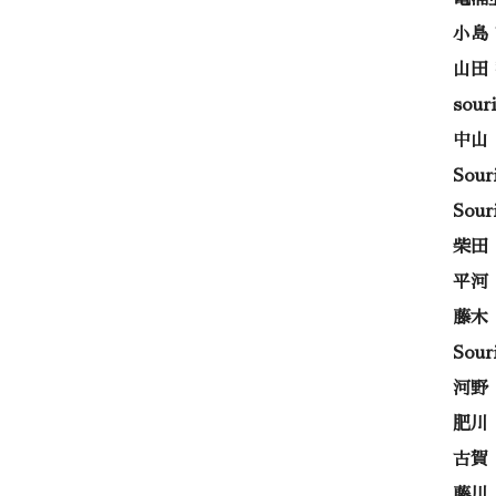
小島
山田
sou
中山
Sou
Sou
柴田
平河
藤木
Sou
河野
肥川
古賀
藤川