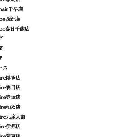
 hair千早店
rire西新店
rire春日千歳店
グ
室
テ
ース
rire博多店
rire春日店
rire赤坂店
rire柚須店
rire九産大前
rire伊都店
rire荒戸店