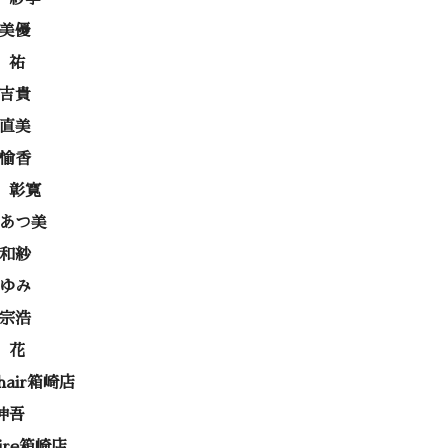
 美優
 祐
 吉貴
 直美
 愉香
 彰寛
 あつ美
 和紗
あゆみ
 宗浩
 花
 hair箱崎店
伸吾
rire箱崎店