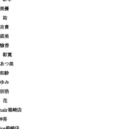
 美優
 祐
 吉貴
 直美
 愉香
 彰寛
 あつ美
 和紗
あゆみ
 宗浩
 花
 hair箱崎店
伸吾
rire箱崎店