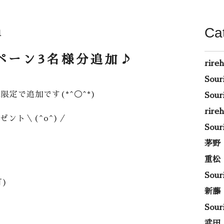
Ca
1
ペーン3名様分追加♪
rire
Sou
定で追加です(*^◯^*)
Sou
rir
ント＼(^o^)／
Sou
茅野
重松
Sou
)
新藤
Sou
武田