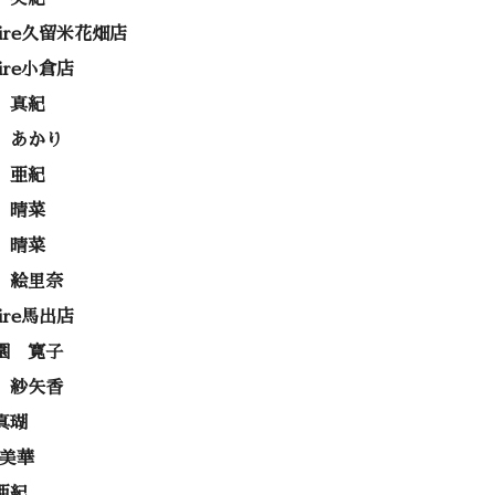
rire久留米花畑店
rire小倉店
 真紀
 あかり
 亜紀
 晴菜
 晴菜
 絵里奈
rire馬出店
園 寛子
 紗矢香
真瑚
 美華
亜紀