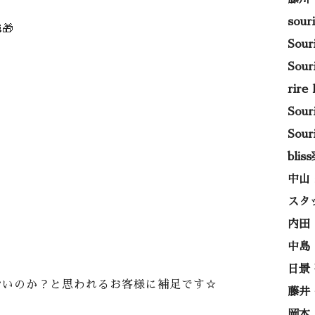
sou
🎁
Sou
Sou
rir
Sou
Sou
bli
中山
スタ
内田
中島
日景
ないのか？と思われるお客様に補足です☆
藤井
岡本