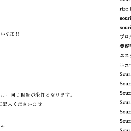
rire
sou
sou
🏻‼️
ブロ
美容
エス
ニュ
Sou
Sou
Sou
ヶ月、同じ担当が条件となります。
Sou
ご記入くださいませ。
Sou
Sou
です
Sou