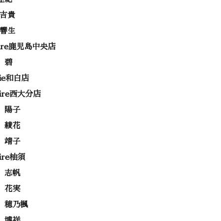
 吉貴
 響生
rire鹿児島中央店
 碧
rie和白店
rire西大分店
 陽子
 綾花
 靖子
rire柚須
 志帆
 花実
 穂乃楓
 博祥