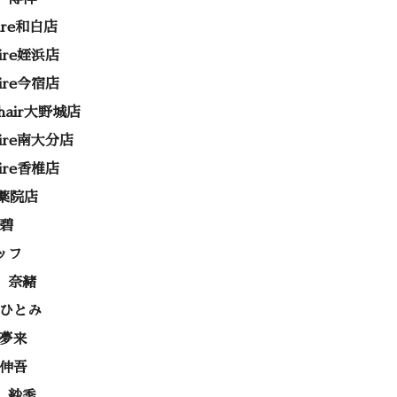
rire和白店
rire姪浜店
rire今宿店
e hair大野城店
rire南大分店
rire香椎店
ss薬院店
 碧
ッフ
 奈緒
 ひとみ
 夢来
 伸吾
 紗季