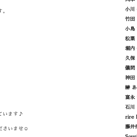
小川
す。
竹田
小島
松葉
堀内
久保
儀間
神田
榊 
富永
石川
ています♪
rire
藤井
さいませ☺️
Sou