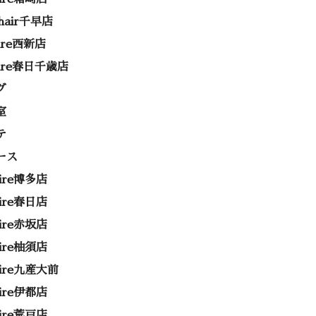
 hair千早店
rire西新店
rire春日千歳店
グ
室
テ
ース
rire博多店
rire春日店
rire赤坂店
rire柚須店
rire九産大前
rire伊都店
rire荒戸店