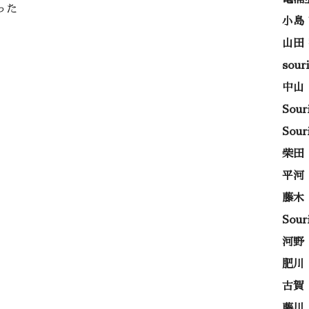
った
小島
山田
sou
中山
Sou
Sou
柴田
平河
藤木
Sou
河野
肥川
古賀
藤川