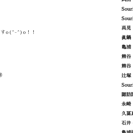
Sou
Sou
高見
すo(^-^)o！！
眞鍋
亀浦
熊谷
熊谷

辻塚
Sou
諏訪
永崎
久冨
石井
亀浦