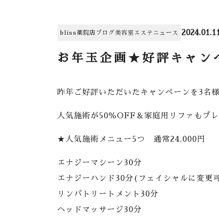
2024.01.1
bliss薬院店
ブログ
美容室
エステ
ニュース
お年玉企画★好評キャン
昨年ご好評いただいたキャンペーンを3名様限
人気施術が50％OFF＆家庭用リファもプレゼ
★人気施術メニュー5つ 通常24,000円
エナジーマシーン30分
エナジーハンド30分(フェイシャルに変更可
リンパトリートメント30分
ヘッドマッサージ30分