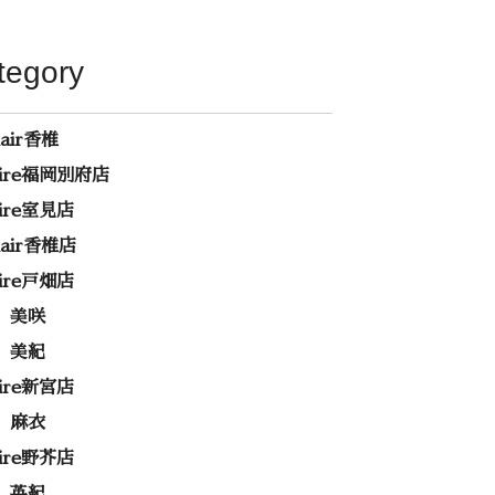
tegory
hair香椎
rire福岡別府店
rire室見店
ehair香椎店
rire戸畑店
 美咲
 美紀
rire新宮店
 麻衣
rire野芥店
 英紀