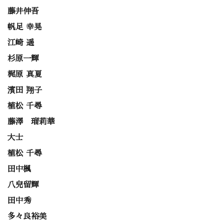
藤井伸吾
帆足 幸晃
江崎 遥
杉原一輝
梶原 真夏
濱田 翔子
植松 千尋
藤澤 瑠莉華
大士
植松 千尋
田中楓
八兒留輝
田中秀
多々良裕美