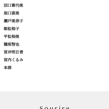
田口喜代美
坂口直美
瀬戸美奈子
姫松裕子
平松裕美
穂坂智也
宮井明日香
宮内くるみ
本部