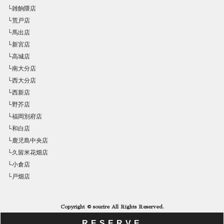
└雑餉隈店
└荒戸店
└馬出店
└新宮店
└高城店
└南大分店
└西大分店
└西新店
└野芥店
└福岡別府店
└和白店
└鹿児島中央店
└久留米花畑店
└小倉店
└戸畑店
Copyright © sourire All Rights Reserved.
RESERVE