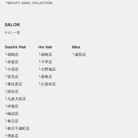
┗BEAUTY &NAIL COLLECTION
SALON
サロン一覧
Sourire Hair
rire hair
bliss
└箱崎店
└箱崎店
└薬院店
└赤坂店
└千早店
└今宿店
└大野城店
└室見店
└香椎店
└東比恵店
└久留米店
└姪浜店
└九産大前店
└伊都店
└柚須店
└春日店
└春日千歳町店
└博多店