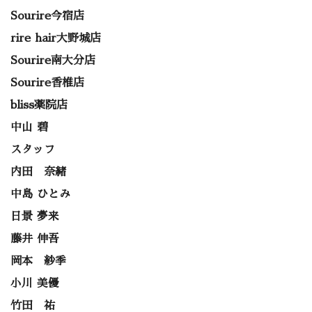
Sourire今宿店
rire hair大野城店
Sourire南大分店
Sourire香椎店
bliss薬院店
中山 碧
スタッフ
内田 奈緒
中島 ひとみ
日景 夢来
藤井 伸吾
岡本 紗季
小川 美優
竹田 祐