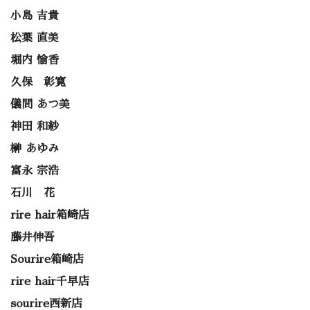
小島 吉貴
松葉 直美
堀内 愉香
久保 彰寛
儀間 あつ美
神田 和紗
榊 あゆみ
富永 宗浩
石川 花
rire hair箱崎店
藤井伸吾
Sourire箱崎店
rire hair千早店
sourire西新店