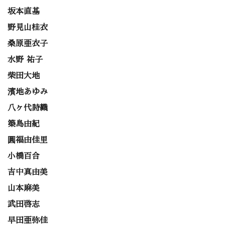
坂本直基
野見山桂衣
桑原亜衣子
水野 祐子
柴田大地
濱地あゆみ
八ヶ代詩織
築島由紀
圓福由佳里
小橋百合
吉中真由美
山本麻美
武田啓志
早田亜弥佳