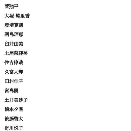
菅翔平
大塚 絵里香
豊増寛則
副島理恵
臼井由美
土屋菜津美
住吉惇哉
久富大輝
田村佳子
宮島優
土井美沙子
橋本夕香
後藤啓太
嵜川悦子