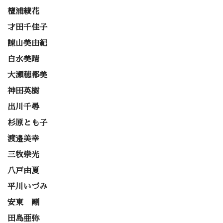
檀浦綾花
才田千佳子
諌山美由紀
白水美晴
大瀬穂都美
神田英樹
出川千尋
杉原とも子
渡邉美幸
三牧崇光
八戸由夏
平川いづみ
安東 剛
田島亜弥