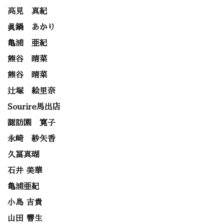
高見 真紀
眞鍋 あかり
亀浦 亜紀
熊谷 晴菜
熊谷 晴菜
辻塚 絵里奈
Sourire馬出店
諏訪園 寛子
永崎 紗矢香
久冨真瑚
石井 美華
亀浦亜紀
小島 吉貴
山田 響生