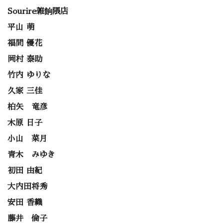
Sourire雑餉隈店
平山 萌
福間 優花
岡村 泰助
竹内 ゆりな
久家 三佳
柏矢 竜彦
木原 日子
小山 菜月
青木 みゆき
初田 由紀
大内田将秀
安田 香織
藤井 倫子