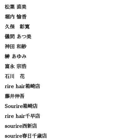
松葉 直美
堀内 愉香
久保 彰寛
儀間 あつ美
神田 和紗
榊 あゆみ
富永 宗浩
石川 花
rire hair箱崎店
藤井伸吾
Sourire箱崎店
rire hair千早店
sourire西新店
sourire春日千歳店