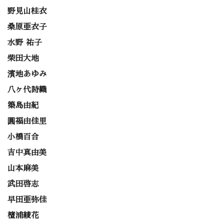
野見山桂衣
桑原亜衣子
水野 祐子
柴田大地
濱地あゆみ
八ヶ代詩織
築島由紀
圓福由佳里
小橋百合
吉中真由美
山本麻美
武田啓志
早田亜弥佳
檀浦綾花