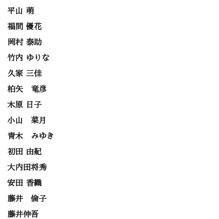
平山 萌
福間 優花
岡村 泰助
竹内 ゆりな
久家 三佳
柏矢 竜彦
木原 日子
小山 菜月
青木 みゆき
初田 由紀
大内田将秀
安田 香織
藤井 倫子
藤井伸吾