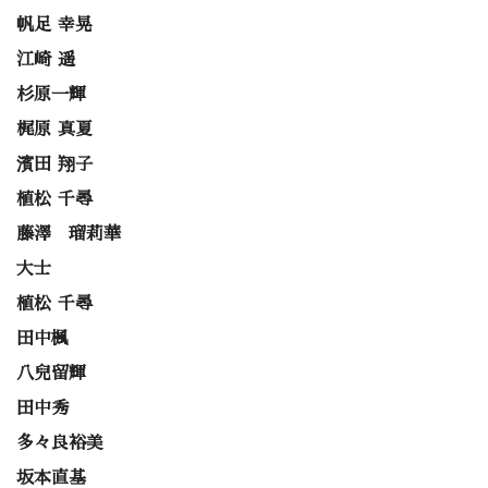
帆足 幸晃
江崎 遥
杉原一輝
梶原 真夏
濱田 翔子
植松 千尋
藤澤 瑠莉華
大士
植松 千尋
田中楓
八兒留輝
田中秀
多々良裕美
坂本直基