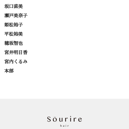
坂口直美
瀬戸美奈子
姫松裕子
平松裕美
穂坂智也
宮井明日香
宮内くるみ
本部