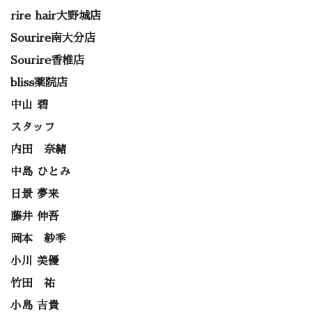
rire hair大野城店
Sourire南大分店
Sourire香椎店
bliss薬院店
中山 碧
スタッフ
内田 奈緒
中島 ひとみ
日景 夢来
藤井 伸吾
岡本 紗季
小川 美優
竹田 祐
小島 吉貴