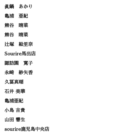
眞鍋 あかり
亀浦 亜紀
熊谷 晴菜
熊谷 晴菜
辻塚 絵里奈
Sourire馬出店
諏訪園 寛子
永崎 紗矢香
久冨真瑚
石井 美華
亀浦亜紀
小島 吉貴
山田 響生
sourire鹿児島中央店