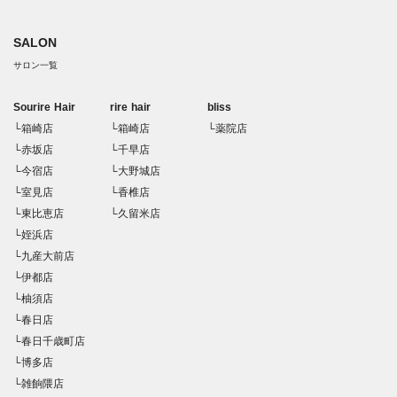
SALON
サロン一覧
Sourire Hair
rire hair
bliss
└箱崎店
└箱崎店
└薬院店
└赤坂店
└千早店
└今宿店
└大野城店
└室見店
└香椎店
└東比恵店
└久留米店
└姪浜店
└九産大前店
└伊都店
└柚須店
└春日店
└春日千歳町店
└博多店
└雑餉隈店