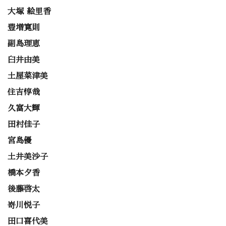
大塚 絵里香
豊増寛則
副島理恵
臼井由美
土屋菜津美
住吉惇哉
久富大輝
田村佳子
宮島優
土井美沙子
橋本夕香
後藤啓太
嵜川悦子
田口喜代美