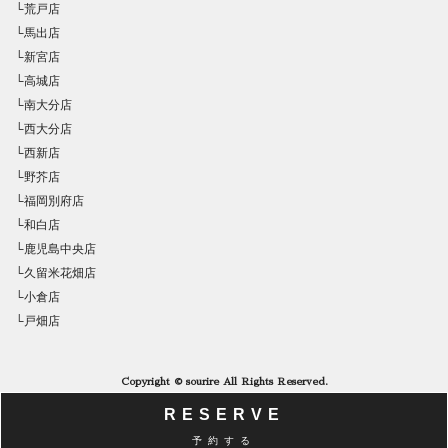
└荒戸店
└馬出店
└新宮店
└高城店
└南大分店
└西大分店
└西新店
└野芥店
└福岡別府店
└和白店
└鹿児島中央店
└久留米花畑店
└小倉店
└戸畑店
Copyright © sourire All Rights Reserved.
RESERVE
予約する