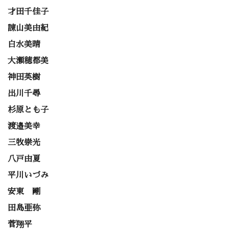
才田千佳子
諌山美由紀
白水美晴
大瀬穂都美
神田英樹
出川千尋
杉原とも子
渡邉美幸
三牧崇光
八戸由夏
平川いづみ
安東 剛
田島亜弥
菅翔平