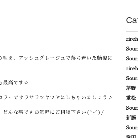
Ca
rire
Sou
の毛を、アッシュグレージュで落ち着いた艶髪に
Sou
rir
Sou
も最高です☆
茅野
カラーでサラサラツヤツヤにしちゃいましょう♪
重松
Sou
どんな事でもお気軽にご相談下さい(^-^)/
新藤
Sou
武田