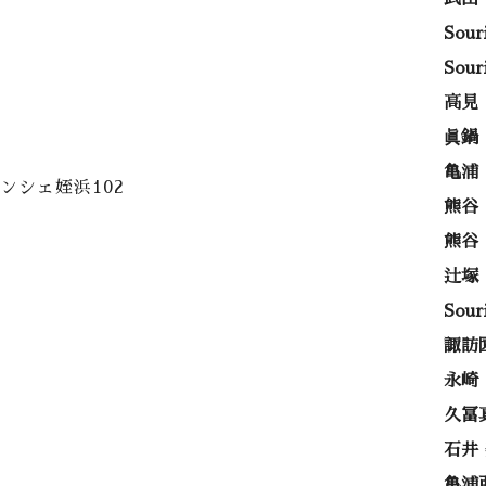
Sou
Sou
高見
眞鍋
亀浦
ンシェ姪浜102
熊谷
熊谷
辻塚
Sou
諏訪
永崎
久冨
石井
亀浦