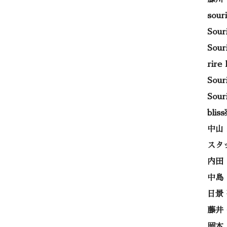
sou
Sou
Sou
rir
Sou
Sou
bli
中山
スタ
内田
中島
日景
藤井
岡本