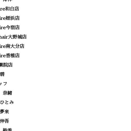
rire和白店
rire姪浜店
rire今宿店
e hair大野城店
rire南大分店
rire香椎店
ss薬院店
 碧
ッフ
 奈緒
 ひとみ
 夢来
 伸吾
 紗季