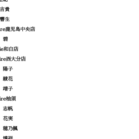
 吉貴
 響生
rire鹿児島中央店
 碧
rie和白店
rire西大分店
 陽子
 綾花
 靖子
rire柚須
 志帆
 花実
 穂乃楓
 博祥