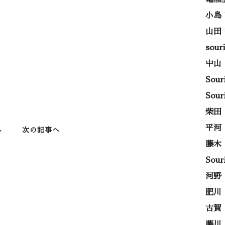
小島
山田
sou
中山
Sou
Sou
柴田
平河
へ
次の記事へ
藤木
Sou
河野
肥川
古賀
藤川