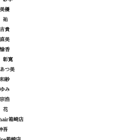
 美優
 祐
 吉貴
 直美
 愉香
 彰寛
 あつ美
 和紗
あゆみ
 宗浩
 花
 hair箱崎店
伸吾
rire箱崎店