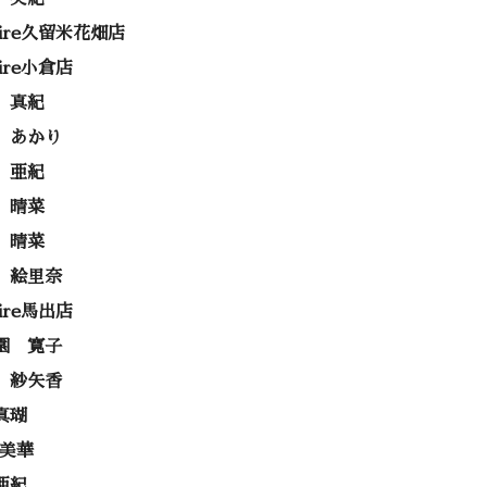
rire久留米花畑店
rire小倉店
 真紀
 あかり
 亜紀
 晴菜
 晴菜
 絵里奈
rire馬出店
園 寛子
 紗矢香
真瑚
 美華
亜紀