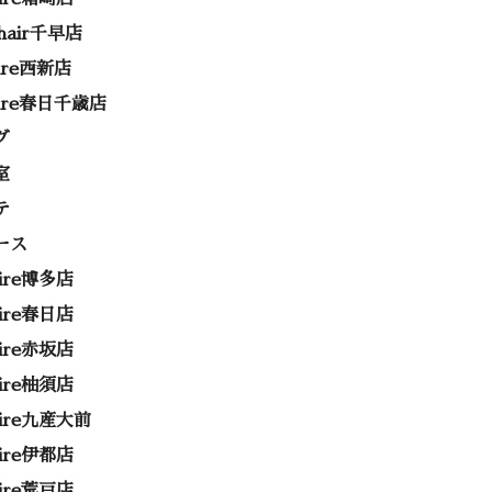
 hair千早店
rire西新店
rire春日千歳店
グ
室
テ
ース
rire博多店
rire春日店
rire赤坂店
rire柚須店
rire九産大前
rire伊都店
rire荒戸店