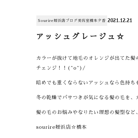
2021.12.21
Sourire姪浜店
ブログ
美容室
橋本夕香
アッシュグレージュ☆
カラーが抜けて地毛のオレンジが出てた髪
チェンジ！！(^o^)/
暗めでも重くならないアッシュなら色持ち
冬の乾燥でパサつきが気になる髪の毛を、
髪の毛のお悩みやなりたい理想の髪型など、
sourire姪浜店☆橋本