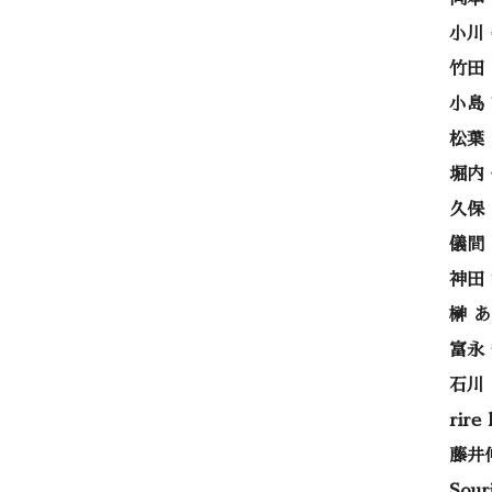
小川
竹田
小島
松葉
堀内
久保
儀間
神田
榊 
富永
石川
rire
藤井
Sou