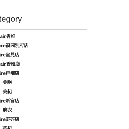
tegory
hair香椎
rire福岡別府店
rire室見店
ehair香椎店
rire戸畑店
 美咲
 美紀
rire新宮店
 麻衣
rire野芥店
 英紀