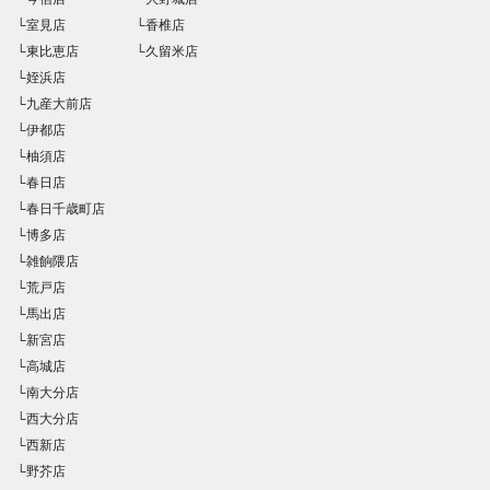
└室見店
└香椎店
└東比恵店
└久留米店
└姪浜店
└九産大前店
└伊都店
└柚須店
└春日店
└春日千歳町店
└博多店
└雑餉隈店
└荒戸店
└馬出店
└新宮店
└高城店
└南大分店
└西大分店
└西新店
└野芥店