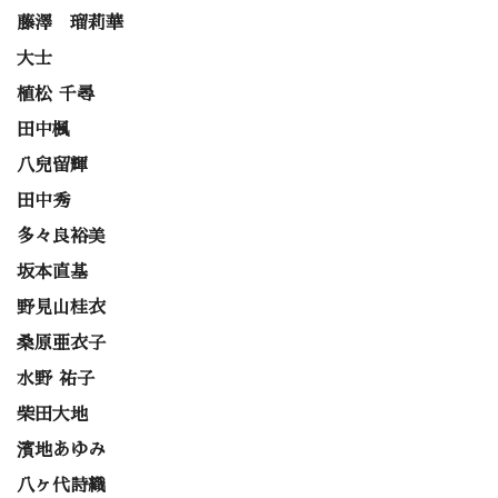
藤澤 瑠莉華
大士
植松 千尋
田中楓
八兒留輝
田中秀
多々良裕美
坂本直基
野見山桂衣
桑原亜衣子
水野 祐子
柴田大地
濱地あゆみ
八ヶ代詩織