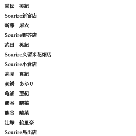
重松 美紀
Sourire新宮店
新藤 麻衣
Sourire野芥店
武田 英紀
Sourire久留米花畑店
Sourire小倉店
高見 真紀
眞鍋 あかり
亀浦 亜紀
熊谷 晴菜
熊谷 晴菜
辻塚 絵里奈
Sourire馬出店