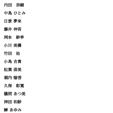
内田 奈緒
中島 ひとみ
日景 夢来
藤井 伸吾
岡本 紗季
小川 美優
竹田 祐
小島 吉貴
松葉 直美
堀内 愉香
久保 彰寛
儀間 あつ美
神田 和紗
榊 あゆみ