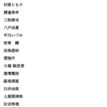
杉原とも子
渡邉美幸
三牧崇光
八戸由夏
平川いづみ
安東 剛
田島亜弥
菅翔平
大塚 絵里香
豊増寛則
副島理恵
臼井由美
土屋菜津美
住吉惇哉