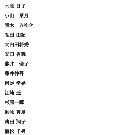
木原 日子
小山 菜月
青木 みゆき
初田 由紀
大内田将秀
安田 香織
藤井 倫子
藤井伸吾
帆足 幸晃
江崎 遥
杉原一輝
梶原 真夏
濱田 翔子
植松 千尋