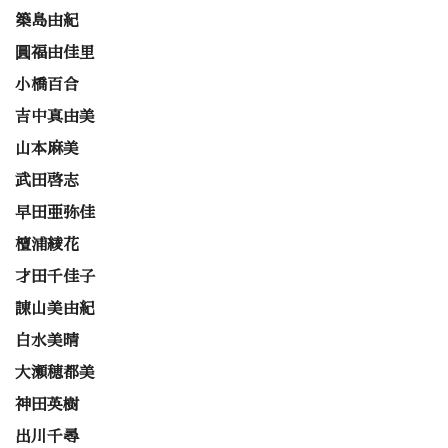
築島由紀
圓福由佳里
小橋百合
吉中真由美
山本麻美
武田啓志
早田亜弥佳
檀浦綾花
才田千佳子
諌山美由紀
白水美晴
大瀬穂都美
神田英樹
出川千尋