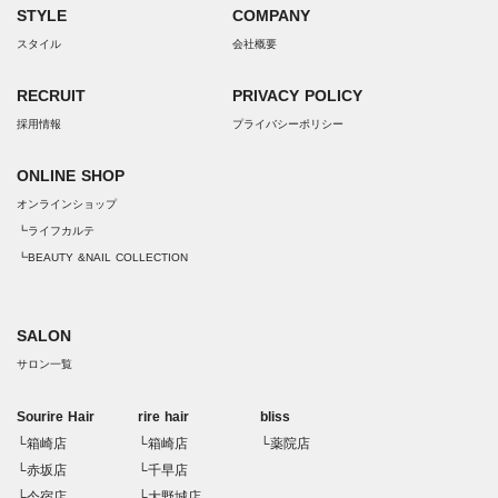
STYLE
COMPANY
スタイル
会社概要
RECRUIT
PRIVACY POLICY
採用情報
プライバシーポリシー
ONLINE SHOP
オンラインショップ
┗ライフカルテ
┗BEAUTY &NAIL COLLECTION
SALON
サロン一覧
Sourire Hair
rire hair
bliss
└箱崎店
└箱崎店
└薬院店
└赤坂店
└千早店
└今宿店
└大野城店