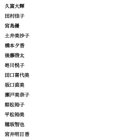
久富大輝
田村佳子
宮島優
土井美沙子
橋本夕香
後藤啓太
嵜川悦子
田口喜代美
坂口直美
瀬戸美奈子
姫松裕子
平松裕美
穂坂智也
宮井明日香