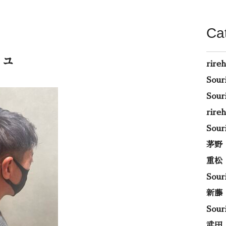
Ca
シュ
rire
Sou
Sou
rir
Sou
茅野
重松
Sou
新藤
Sou
武田