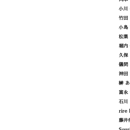
小川
竹田
小島
松葉
堀内
久保
儀間
神田
榊 
富永
石川
rire
藤井
Sou