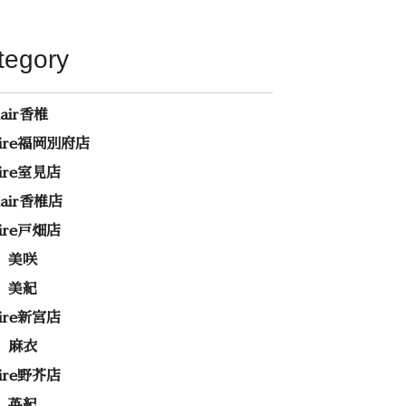
tegory
hair香椎
rire福岡別府店
rire室見店
ehair香椎店
rire戸畑店
 美咲
 美紀
rire新宮店
 麻衣
rire野芥店
 英紀