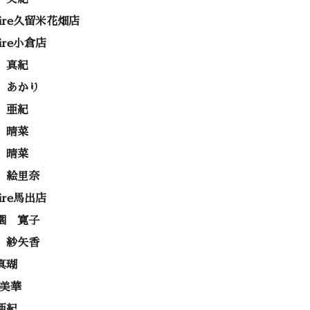
rire久留米花畑店
rire小倉店
 真紀
 あかり
 亜紀
 晴菜
 晴菜
 絵里奈
rire馬出店
園 寛子
 紗矢香
真瑚
 美華
亜紀