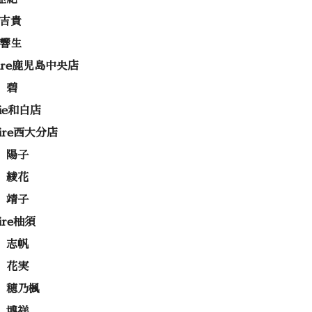
 吉貴
 響生
rire鹿児島中央店
 碧
rie和白店
rire西大分店
 陽子
 綾花
 靖子
rire柚須
 志帆
 花実
 穂乃楓
 博祥