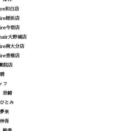
rire和白店
rire姪浜店
rire今宿店
e hair大野城店
rire南大分店
rire香椎店
ss薬院店
 碧
ッフ
 奈緒
 ひとみ
 夢来
 伸吾
 紗季