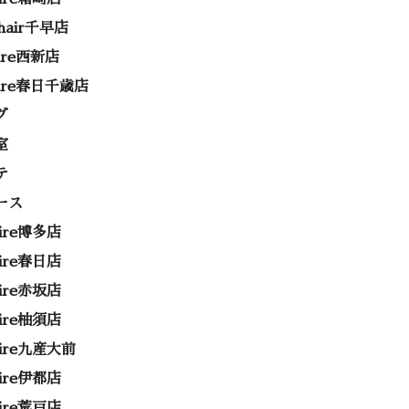
 hair千早店
rire西新店
rire春日千歳店
グ
室
テ
ース
rire博多店
rire春日店
rire赤坂店
rire柚須店
rire九産大前
rire伊都店
rire荒戸店