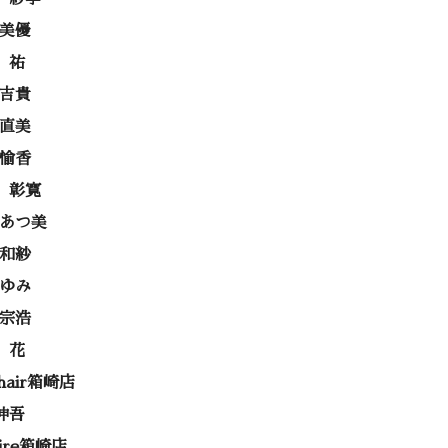
 美優
 祐
 吉貴
 直美
 愉香
 彰寛
 あつ美
 和紗
あゆみ
 宗浩
 花
 hair箱崎店
伸吾
rire箱崎店