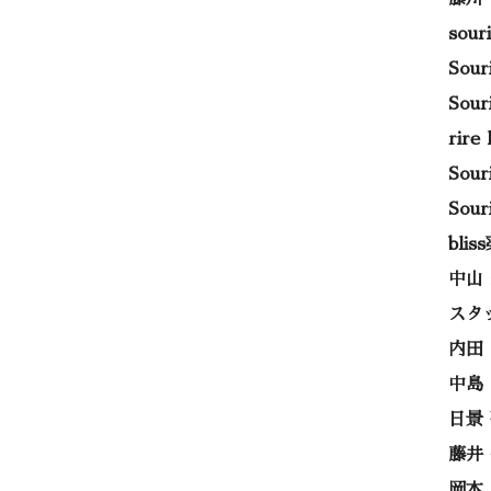
sou
Sou
Sou
rir
Sou
Sou
bli
中山
スタ
内田
中島
日景
藤井
岡本