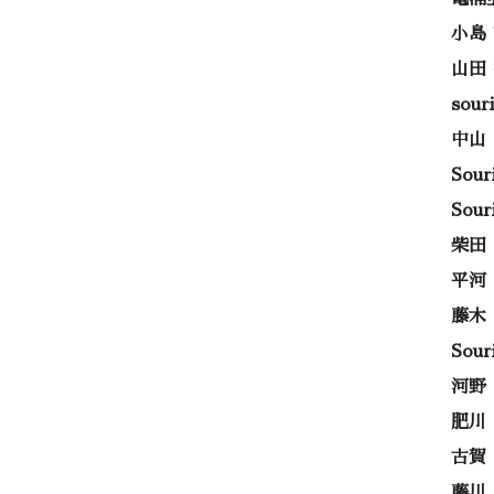
小島
山田
sou
中山
Sou
Sou
柴田
平河
藤木
Sou
河野
肥川
古賀
藤川