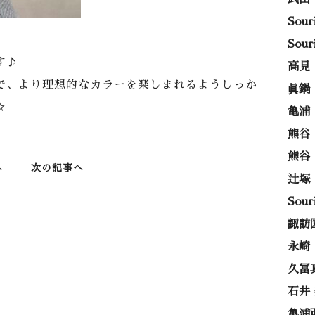
Sou
Sou
す♪
高見
で、より理想的なカラーを楽しまれるようしっか
眞鍋
☆
亀浦
熊谷
熊谷
へ
次の記事へ
辻塚
Sou
諏訪
永崎
久冨
石井
亀浦