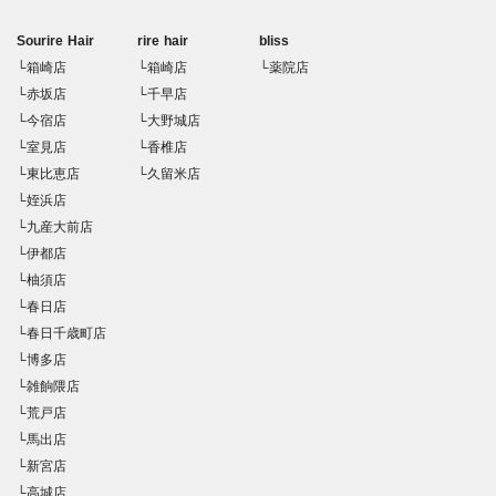
Sourire Hair
rire hair
bliss
└箱崎店
└箱崎店
└薬院店
└赤坂店
└千早店
└今宿店
└大野城店
└室見店
└香椎店
└東比恵店
└久留米店
└姪浜店
└九産大前店
└伊都店
└柚須店
└春日店
└春日千歳町店
└博多店
└雑餉隈店
└荒戸店
└馬出店
└新宮店
└高城店