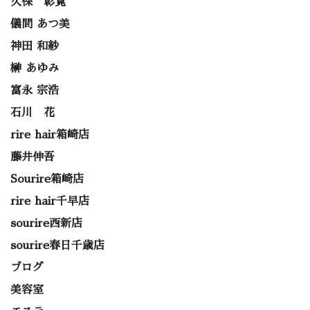
久保 彰寛
儀間 あつ美
神田 和紗
榊 あゆみ
富永 宗浩
石川 花
rire hair箱崎店
藤井伸吾
Sourire箱崎店
rire hair千早店
sourire西新店
sourire春日千歳店
ブログ
美容室