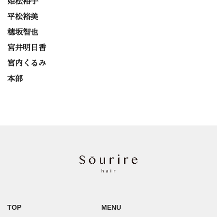
姫松裕子
平松裕美
穂坂智也
宮井明日香
宮内くるみ
本部
TOP
MENU