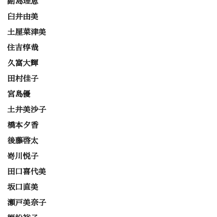
副島理恵
臼井由美
土屋菜津美
住吉惇哉
久富大輝
田村佳子
宮島優
土井美沙子
橋本夕香
後藤啓太
嵜川悦子
田口喜代美
坂口直美
瀬戸美奈子