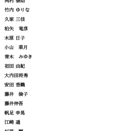
岡村 泰助
竹内 ゆりな
久家 三佳
柏矢 竜彦
木原 日子
小山 菜月
青木 みゆき
初田 由紀
大内田将秀
安田 香織
藤井 倫子
藤井伸吾
帆足 幸晃
江崎 遥