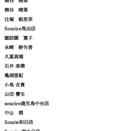
熊谷 晴菜
熊谷 晴菜
辻塚 絵里奈
Sourire馬出店
諏訪園 寛子
永崎 紗矢香
久冨真瑚
石井 美華
亀浦亜紀
小島 吉貴
山田 響生
sourire鹿児島中央店
中山 碧
Sourie和白店