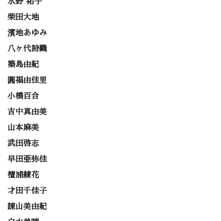
水野 祐子
柴田大地
濱地あゆみ
八ヶ代詩織
築島由紀
圓福由佳里
小橋百合
吉中真由美
山本麻美
武田啓志
早田亜弥佳
檀浦綾花
才田千佳子
諌山美由紀