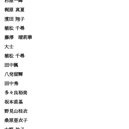
杉原一輝
梶原 真夏
濱田 翔子
植松 千尋
藤澤 瑠莉華
大士
植松 千尋
田中楓
八兒留輝
田中秀
多々良裕美
坂本直基
野見山桂衣
桑原亜衣子