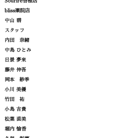
Sourire香椎店
bliss薬院店
中山 碧
スタッフ
内田 奈緒
中島 ひとみ
日景 夢来
藤井 伸吾
岡本 紗季
小川 美優
竹田 祐
小島 吉貴
松葉 直美
堀内 愉香