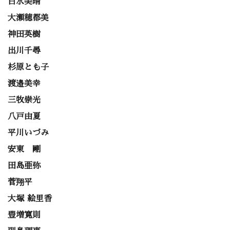
白水美晴
大瀬穂都美
神田英樹
出川千尋
杉原とも子
渡邉美幸
三牧崇光
八戸由夏
平川いづみ
安東 剛
田島亜弥
菅翔平
大塚 絵里香
豊増寛則