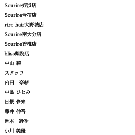
Sourire姪浜店
Sourire今宿店
rire hair大野城店
Sourire南大分店
Sourire香椎店
bliss薬院店
中山 碧
スタッフ
内田 奈緒
中島 ひとみ
日景 夢来
藤井 伸吾
岡本 紗季
小川 美優