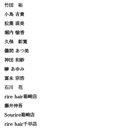
竹田 祐
小島 吉貴
松葉 直美
堀内 愉香
久保 彰寛
儀間 あつ美
神田 和紗
榊 あゆみ
富永 宗浩
石川 花
rire hair箱崎店
藤井伸吾
Sourire箱崎店
rire hair千早店