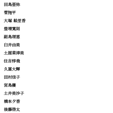
田島亜弥
菅翔平
大塚 絵里香
豊増寛則
副島理恵
臼井由美
土屋菜津美
住吉惇哉
久富大輝
田村佳子
宮島優
土井美沙子
橋本夕香
後藤啓太