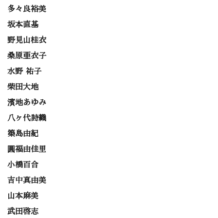
多々良裕美
坂本直基
野見山桂衣
桑原亜衣子
水野 祐子
柴田大地
濱地あゆみ
八ヶ代詩織
築島由紀
圓福由佳里
小橋百合
吉中真由美
山本麻美
武田啓志