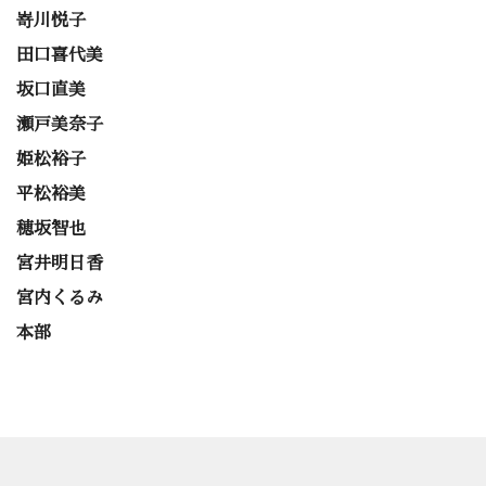
嵜川悦子
田口喜代美
坂口直美
瀬戸美奈子
姫松裕子
平松裕美
穂坂智也
宮井明日香
宮内くるみ
本部