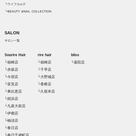
┗ライフカルテ
┗BEAUTY &NAIL COLLECTION
SALON
サロン一覧
Sourire Hair
rire hair
bliss
└箱崎店
└箱崎店
└薬院店
└赤坂店
└千早店
└今宿店
└大野城店
└室見店
└香椎店
└東比恵店
└久留米店
└姪浜店
└九産大前店
└伊都店
└柚須店
└春日店
└春日千歳町店