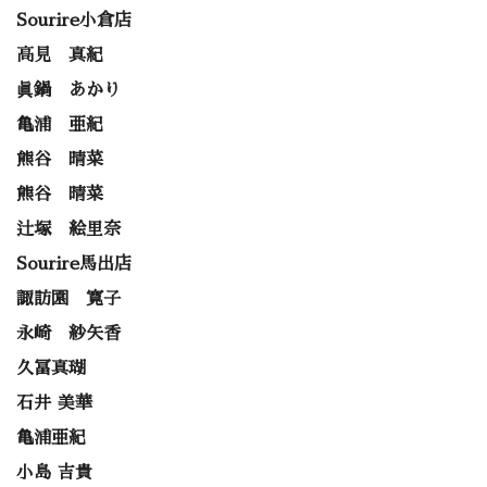
Sourire小倉店
高見 真紀
眞鍋 あかり
亀浦 亜紀
熊谷 晴菜
熊谷 晴菜
辻塚 絵里奈
Sourire馬出店
諏訪園 寛子
永崎 紗矢香
久冨真瑚
石井 美華
亀浦亜紀
小島 吉貴