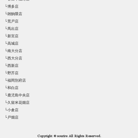
└博多店
└雑餉隈店
└荒戸店
└馬出店
└新宮店
└高城店
└南大分店
└西大分店
└西新店
└野芥店
└福岡別府店
└和白店
└鹿児島中央店
└久留米花畑店
└小倉店
└戸畑店
Copyright © sourire All Rights Reserved.