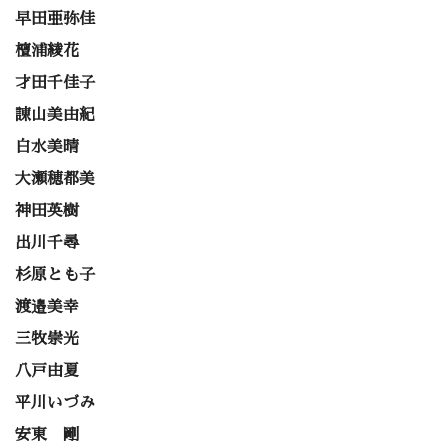
早田亜弥佳
檀浦綾花
才田千佳子
諌山美由紀
白水美晴
大瀬穂都美
神田英樹
出川千尋
杉原とも子
渡邉美幸
三牧崇光
八戸由夏
平川いづみ
安東 剛