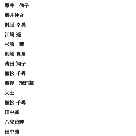
藤井 倫子
藤井伸吾
帆足 幸晃
江崎 遥
杉原一輝
梶原 真夏
濱田 翔子
植松 千尋
藤澤 瑠莉華
大士
植松 千尋
田中楓
八兒留輝
田中秀