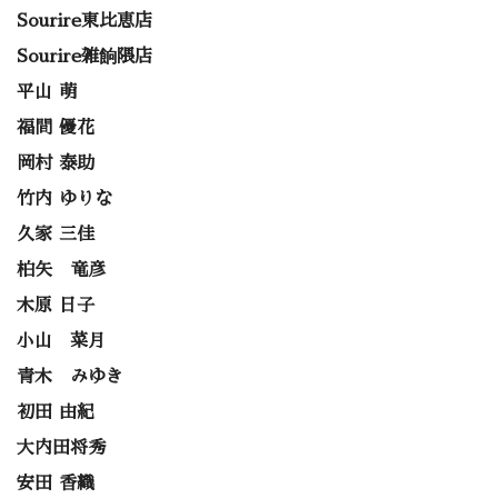
Sourire東比恵店
Sourire雑餉隈店
平山 萌
福間 優花
岡村 泰助
竹内 ゆりな
久家 三佳
柏矢 竜彦
木原 日子
小山 菜月
青木 みゆき
初田 由紀
大内田将秀
安田 香織