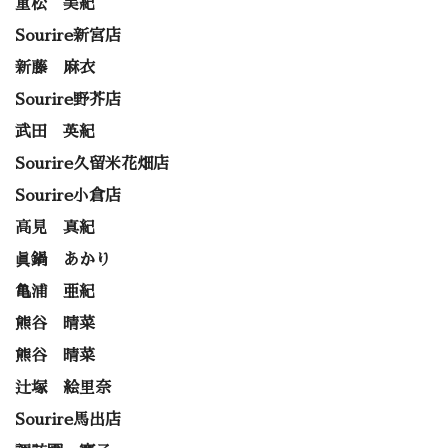
重松 美紀
Sourire新宮店
新藤 麻衣
Sourire野芥店
武田 英紀
Sourire久留米花畑店
Sourire小倉店
高見 真紀
眞鍋 あかり
亀浦 亜紀
熊谷 晴菜
熊谷 晴菜
辻塚 絵里奈
Sourire馬出店