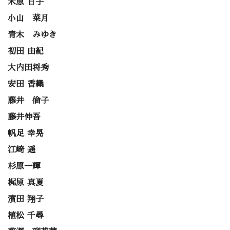
木原 日子
小山 菜月
青木 みゆき
初田 由紀
大内田将秀
安田 香織
藤井 倫子
藤井伸吾
帆足 幸晃
江崎 遥
杉原一輝
梶原 真夏
濱田 翔子
植松 千尋