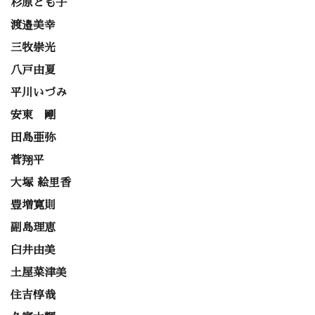
杉原とも子
渡邉美幸
三牧崇光
八戸由夏
平川いづみ
安東 剛
田島亜弥
菅翔平
大塚 絵里香
豊増寛則
副島理恵
臼井由美
土屋菜津美
住吉惇哉