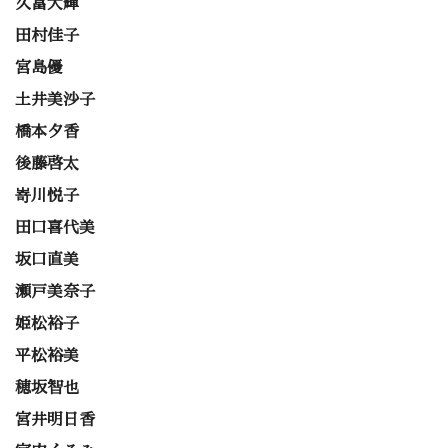
久富大輝
田村佳子
宮島優
土井美沙子
橋本夕香
後藤啓太
嵜川悦子
田口喜代美
坂口直美
瀬戸美奈子
姫松裕子
平松裕美
穂坂智也
宮井明日香