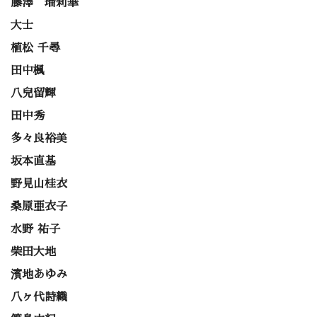
藤澤 瑠莉華
大士
植松 千尋
田中楓
八兒留輝
田中秀
多々良裕美
坂本直基
野見山桂衣
桑原亜衣子
水野 祐子
柴田大地
濱地あゆみ
八ヶ代詩織