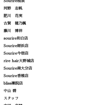
Sourire柚須
河野 志帆
肥川 花実
古賀 穂乃楓
藤川 博祥
sourire和白店
Sourire姪浜店
Sourire今宿店
rire hair大野城店
Sourire南大分店
Sourire香椎店
bliss薬院店
中山 碧
スタッフ