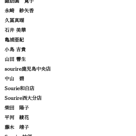
諏訪園 寛子
永崎 紗矢香
久冨真瑚
石井 美華
亀浦亜紀
小島 吉貴
山田 響生
sourire鹿児島中央店
中山 碧
Sourie和白店
Sourire西大分店
柴田 陽子
平河 綾花
藤木 靖子