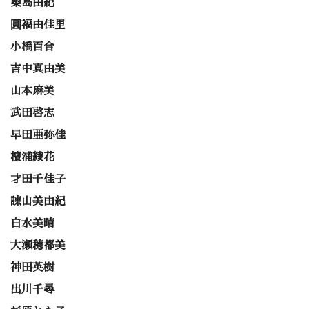
築島由紀
圓福由佳里
小橋百合
吉中真由美
山本麻美
武田啓志
早田亜弥佳
檀浦綾花
才田千佳子
諌山美由紀
白水美晴
大瀬穂都美
神田英樹
出川千尋