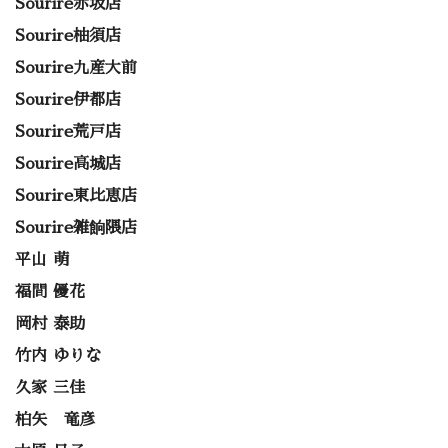
Sourire赤坂店
Sourire柚須店
Sourire九産大前
Sourire伊都店
Sourire荒戸店
Sourire高城店
Sourire東比恵店
Sourire雑餉隈店
平山 萌
福間 優花
岡村 泰助
竹内 ゆりな
久家 三佳
柏矢 竜彦