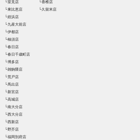
└室見店
└香椎店
└東比恵店
└久留米店
└姪浜店
└九産大前店
└伊都店
└柚須店
└春日店
└春日千歳町店
└博多店
└雑餉隈店
└荒戸店
└馬出店
└新宮店
└高城店
└南大分店
└西大分店
└西新店
└野芥店
└福岡別府店