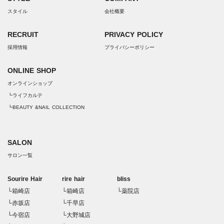
スタイル
会社概要
RECRUIT
PRIVACY POLICY
採用情報
プライバシーポリシー
ONLINE SHOP
オンラインショップ
┗ライフカルテ
┗BEAUTY &NAIL COLLECTION
SALON
サロン一覧
Sourire Hair
rire hair
bliss
└箱崎店
└箱崎店
└薬院店
└赤坂店
└千早店
└今宿店
└大野城店