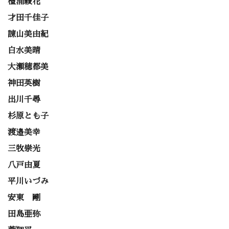
檀浦綾花
才田千佳子
諌山美由紀
白水美晴
大瀬穂都美
神田英樹
出川千尋
杉原とも子
渡邉美幸
三牧崇光
八戸由夏
平川いづみ
安東 剛
田島亜弥