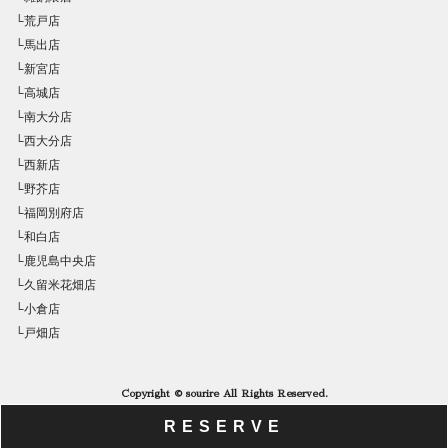
└荒戸店
└馬出店
└新宮店
└高城店
└南大分店
└西大分店
└西新店
└野芥店
└福岡別府店
└和白店
└鹿児島中央店
└久留米花畑店
└小倉店
└戸畑店
Copyright © sourire All Rights Reserved.
RESERVE