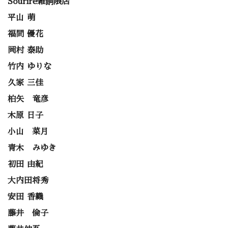
Sourire雑餉隈店
平山 萌
福間 優花
岡村 泰助
竹内 ゆりな
久家 三佳
柏矢 竜彦
木原 日子
小山 菜月
青木 みゆき
初田 由紀
大内田将秀
安田 香織
藤井 倫子