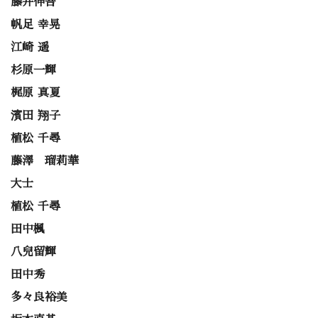
藤井伸吾
帆足 幸晃
江崎 遥
杉原一輝
梶原 真夏
濱田 翔子
植松 千尋
藤澤 瑠莉華
大士
植松 千尋
田中楓
八兒留輝
田中秀
多々良裕美