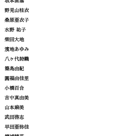
坂本直基
野見山桂衣
桑原亜衣子
水野 祐子
柴田大地
濱地あゆみ
八ヶ代詩織
築島由紀
圓福由佳里
小橋百合
吉中真由美
山本麻美
武田啓志
早田亜弥佳