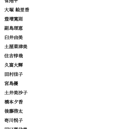
菅翔平
大塚 絵里香
豊増寛則
副島理恵
臼井由美
土屋菜津美
住吉惇哉
久富大輝
田村佳子
宮島優
土井美沙子
橋本夕香
後藤啓太
嵜川悦子