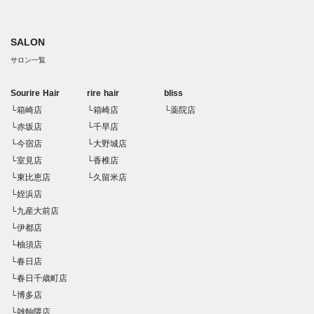
SALON
サロン一覧
Sourire Hair
rire hair
bliss
└箱崎店
└箱崎店
└薬院店
└赤坂店
└千早店
└今宿店
└大野城店
└室見店
└香椎店
└東比恵店
└久留米店
└姪浜店
└九産大前店
└伊都店
└柚須店
└春日店
└春日千歳町店
└博多店
└雑餉隈店