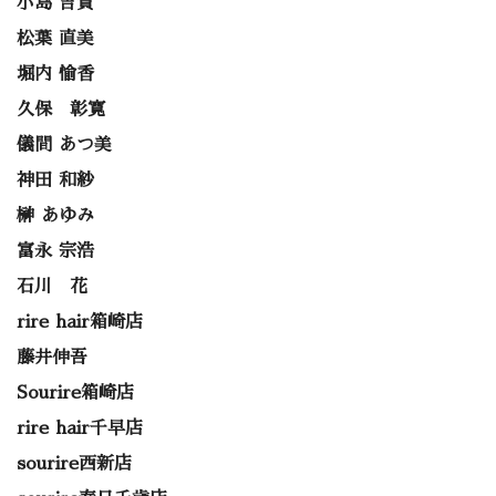
小島 吉貴
松葉 直美
堀内 愉香
久保 彰寛
儀間 あつ美
神田 和紗
榊 あゆみ
富永 宗浩
石川 花
rire hair箱崎店
藤井伸吾
Sourire箱崎店
rire hair千早店
sourire西新店