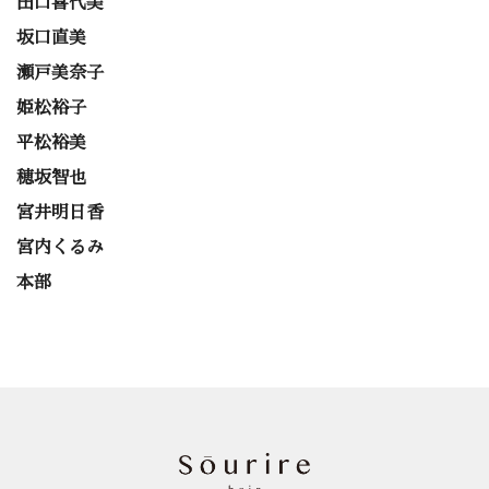
田口喜代美
坂口直美
瀬戸美奈子
姫松裕子
平松裕美
穂坂智也
宮井明日香
宮内くるみ
本部