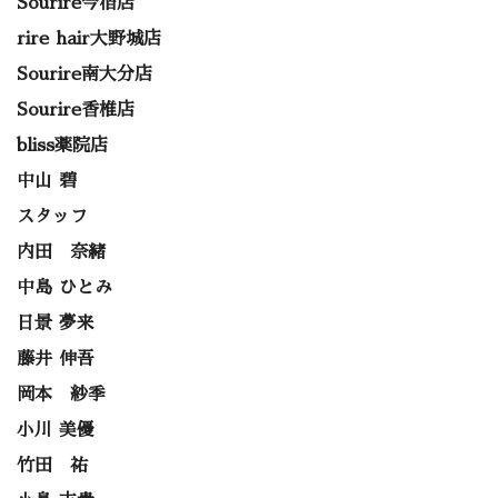
Sourire今宿店
rire hair大野城店
Sourire南大分店
Sourire香椎店
bliss薬院店
中山 碧
スタッフ
内田 奈緒
中島 ひとみ
日景 夢来
藤井 伸吾
岡本 紗季
小川 美優
竹田 祐