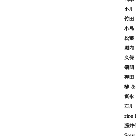
小川
竹田
小島
松葉
堀内
久保
儀間
神田
榊 
富永
石川
rire
藤井
Sou