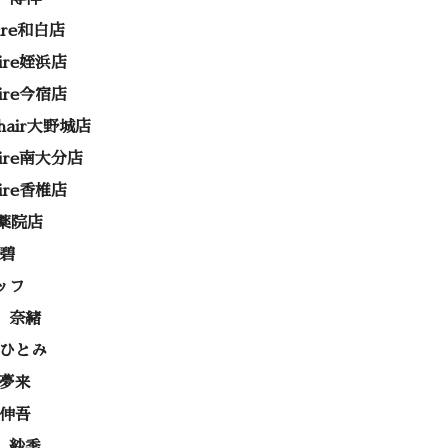
rire和白店
rire姪浜店
rire今宿店
e hair大野城店
rire南大分店
rire香椎店
ss薬院店
 碧
ッフ
 奈緒
 ひとみ
 夢来
 伸吾
 紗季