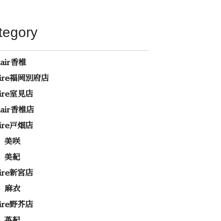
tegory
hair香椎
rire福岡別府店
rire室見店
ehair香椎店
rire戸畑店
 美咲
 美紀
rire新宮店
 麻衣
rire野芥店
 英紀