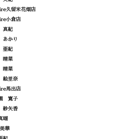
rire久留米花畑店
rire小倉店
 真紀
 あかり
 亜紀
 晴菜
 晴菜
 絵里奈
rire馬出店
園 寛子
 紗矢香
真瑚
 美華
亜紀