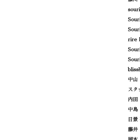
sou
Sou
Sou
rir
Sou
Sou
bli
中山
スタ
内田
中島
日景
藤井
岡本