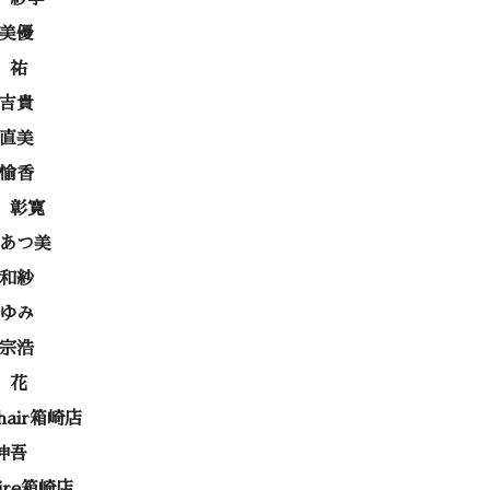
 美優
 祐
 吉貴
 直美
 愉香
 彰寛
 あつ美
 和紗
あゆみ
 宗浩
 花
 hair箱崎店
伸吾
rire箱崎店