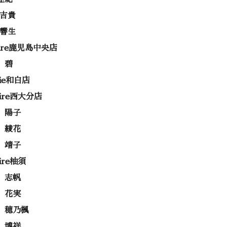
 吉貴
 響生
rire鹿児島中央店
 碧
rie和白店
rire西大分店
 陽子
 綾花
 靖子
rire柚須
 志帆
 花実
 穂乃楓
 博祥