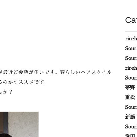
Ca
rire
Sou
Sou
rir
が最近ご要望が多いです。春らしいヘアスタイル
Sou
るのがオススメです。
茅野
んか？
重松
Sou
新藤
Sou
武田