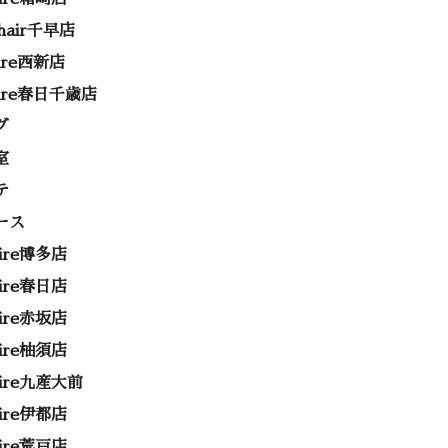
 hair千早店
rire西新店
rire春日千歳店
グ
室
テ
ース
rire博多店
rire春日店
rire赤坂店
rire柚須店
rire九産大前
rire伊都店
rire荒戸店