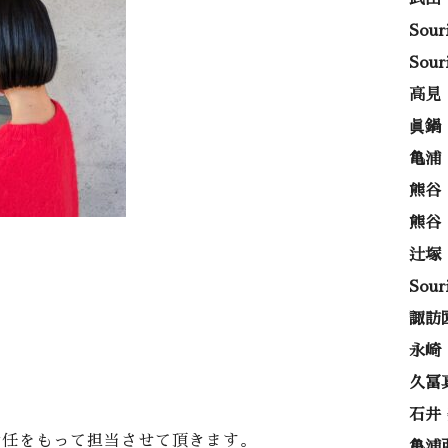
Sou
Sou
高見
眞鍋
亀浦
熊谷
熊谷
辻塚
Sou
諏訪
永崎
久冨
石井
責任をもって担当させて頂きます。
亀浦