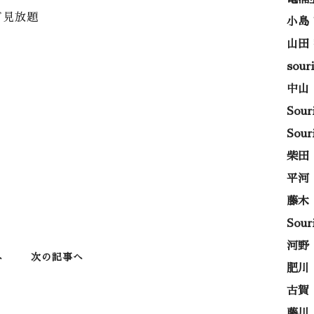
ど見放題
小島
山田
sou
中山
Sou
Sou
柴田
平河
藤木
Sou
河野
へ
次の記事へ
肥川
古賀
藤川