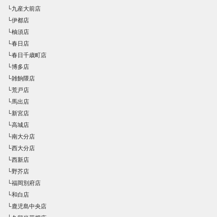
└九産大前店
└伊都店
└柚須店
└春日店
└春日千歳町店
└博多店
└雑餉隈店
└荒戸店
└馬出店
└新宮店
└高城店
└南大分店
└西大分店
└西新店
└野芥店
└福岡別府店
└和白店
└鹿児島中央店