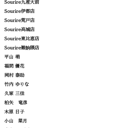
Sourire九産大前
Sourire伊都店
Sourire荒戸店
Sourire高城店
Sourire東比恵店
Sourire雑餉隈店
平山 萌
福間 優花
岡村 泰助
竹内 ゆりな
久家 三佳
柏矢 竜彦
木原 日子
小山 菜月