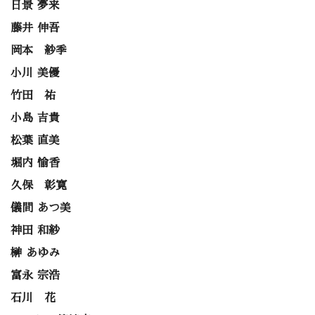
日景 夢来
藤井 伸吾
岡本 紗季
小川 美優
竹田 祐
小島 吉貴
松葉 直美
堀内 愉香
久保 彰寛
儀間 あつ美
神田 和紗
榊 あゆみ
富永 宗浩
石川 花