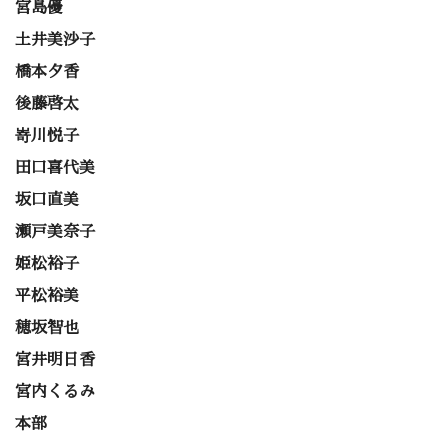
宮島優
土井美沙子
橋本夕香
後藤啓太
嵜川悦子
田口喜代美
坂口直美
瀬戸美奈子
姫松裕子
平松裕美
穂坂智也
宮井明日香
宮内くるみ
本部