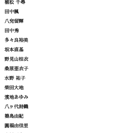
植松 千尋
田中楓
八兒留輝
田中秀
多々良裕美
坂本直基
野見山桂衣
桑原亜衣子
水野 祐子
柴田大地
濱地あゆみ
八ヶ代詩織
築島由紀
圓福由佳里