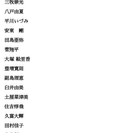
三牧崇光
八戸由夏
平川いづみ
安東 剛
田島亜弥
菅翔平
大塚 絵里香
豊増寛則
副島理恵
臼井由美
土屋菜津美
住吉惇哉
久富大輝
田村佳子