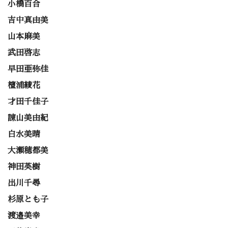
小橋百合
吉中真由美
山本麻美
武田啓志
早田亜弥佳
檀浦綾花
才田千佳子
諌山美由紀
白水美晴
大瀬穂都美
神田英樹
出川千尋
杉原とも子
渡邉美幸