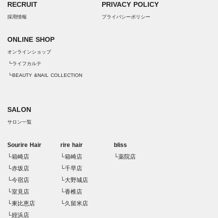
RECRUIT
PRIVACY POLICY
採用情報
プライバシーポリシー
ONLINE SHOP
オンラインショップ
┗ライフカルテ
┗BEAUTY &NAIL COLLECTION
SALON
サロン一覧
Sourire Hair
rire hair
bliss
└箱崎店
└箱崎店
└薬院店
└赤坂店
└千早店
└今宿店
└大野城店
└室見店
└香椎店
└東比恵店
└久留米店
└姪浜店