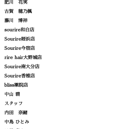
肥川 花実
古賀 穂乃楓
藤川 博祥
sourire和白店
Sourire姪浜店
Sourire今宿店
rire hair大野城店
Sourire南大分店
Sourire香椎店
bliss薬院店
中山 碧
スタッフ
内田 奈緒
中島 ひとみ