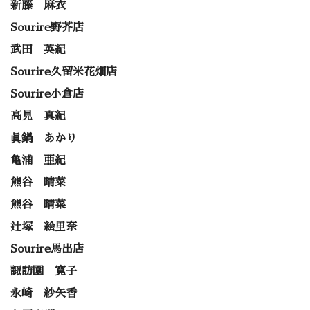
新藤 麻衣
Sourire野芥店
武田 英紀
Sourire久留米花畑店
Sourire小倉店
高見 真紀
眞鍋 あかり
亀浦 亜紀
熊谷 晴菜
熊谷 晴菜
辻塚 絵里奈
Sourire馬出店
諏訪園 寛子
永崎 紗矢香