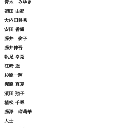
青木 みゆき
初田 由紀
大内田将秀
安田 香織
藤井 倫子
藤井伸吾
帆足 幸晃
江崎 遥
杉原一輝
梶原 真夏
濱田 翔子
植松 千尋
藤澤 瑠莉華
大士