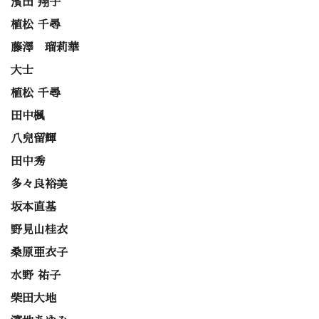
濱田 翔子
植松 千尋
藤澤 瑠莉華
大士
植松 千尋
田中楓
八兒留輝
田中秀
多々良裕美
坂本直基
野見山桂衣
桑原亜衣子
水野 祐子
柴田大地