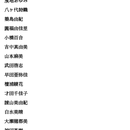
濱地あゆみ
八ヶ代詩織
築島由紀
圓福由佳里
小橋百合
吉中真由美
山本麻美
武田啓志
早田亜弥佳
檀浦綾花
才田千佳子
諌山美由紀
白水美晴
大瀬穂都美