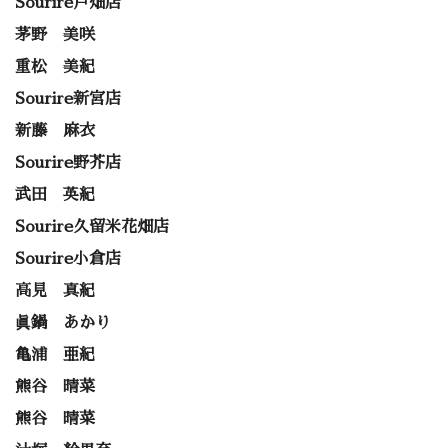
Sourire戸畑店
茅野 美咲
重松 美紀
Sourire新宮店
新藤 麻衣
Sourire野芥店
武田 英紀
Sourire久留米花畑店
Sourire小倉店
高見 真紀
眞鍋 あかり
亀浦 亜紀
熊谷 晴菜
熊谷 晴菜