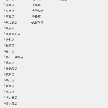
└赤坂店
└千早店
└今宿店
└大野城店
└室見店
└香椎店
└東比恵店
└久留米店
└姪浜店
└九産大前店
└伊都店
└柚須店
└春日店
└春日千歳町店
└博多店
└雑餉隈店
└荒戸店
└馬出店
└新宮店
└高城店
└南大分店
└西大分店