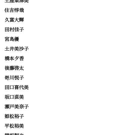
土屋菜津美
住吉惇哉
久富大輝
田村佳子
宮島優
土井美沙子
橋本夕香
後藤啓太
嵜川悦子
田口喜代美
坂口直美
瀬戸美奈子
姫松裕子
平松裕美