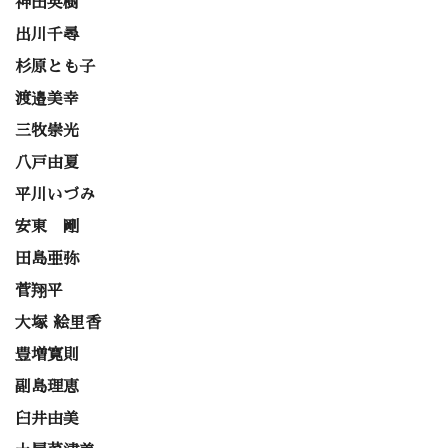
神田英樹
出川千尋
杉原とも子
渡邉美幸
三牧崇光
八戸由夏
平川いづみ
安東 剛
田島亜弥
菅翔平
大塚 絵里香
豊増寛則
副島理恵
臼井由美