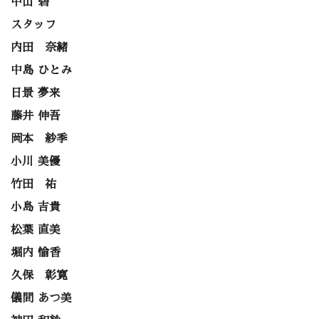
中山 碧
スタッフ
内田 奈緒
中島 ひとみ
日景 夢来
藤井 伸吾
岡本 紗季
小川 美優
竹田 祐
小島 吉貴
松葉 直美
堀内 愉香
久保 彰寛
儀間 あつ美