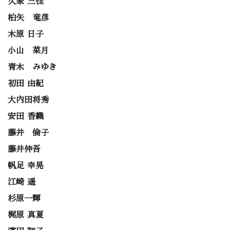
久家 三佳
柏矢 竜彦
木原 日子
小山 菜月
青木 みゆき
初田 由紀
大内田将秀
安田 香織
藤井 倫子
藤井伸吾
帆足 幸晃
江崎 遥
杉原一輝
梶原 真夏