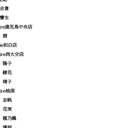
 吉貴
 響生
rire鹿児島中央店
 碧
rie和白店
rire西大分店
 陽子
 綾花
 靖子
rire柚須
 志帆
 花実
 穂乃楓
 博祥