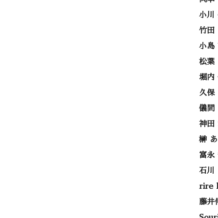
小川
竹田
小島
松葉
堀内
久保
儀間
神田
榊 
富永
石川
rire
藤井
Sou