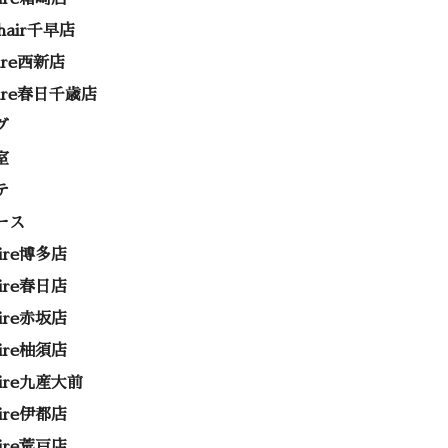
 hair千早店
rire西新店
rire春日千歳店
グ
室
テ
ース
rire博多店
rire春日店
rire赤坂店
rire柚須店
rire九産大前
rire伊都店
rire荒戸店