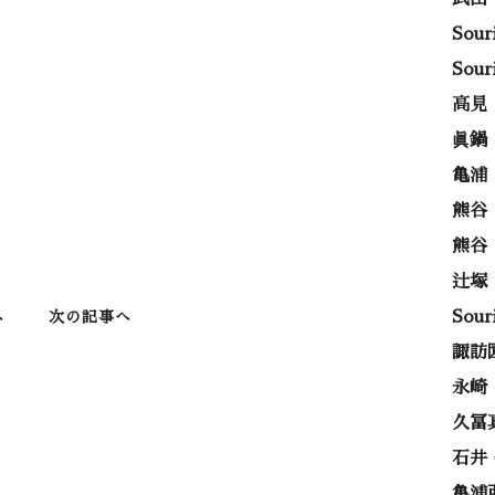
Sou
Sou
高見
眞鍋
亀浦
熊谷
熊谷
辻塚
Sou
へ
次の記事へ
諏訪
永崎
久冨
石井
亀浦