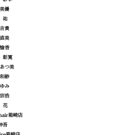
 美優
 祐
 吉貴
 直美
 愉香
 彰寛
 あつ美
 和紗
あゆみ
 宗浩
 花
 hair箱崎店
伸吾
rire箱崎店