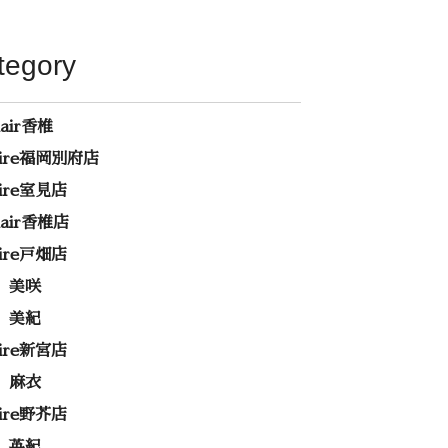
tegory
hair香椎
rire福岡別府店
rire室見店
ehair香椎店
rire戸畑店
 美咲
 美紀
rire新宮店
 麻衣
rire野芥店
 英紀