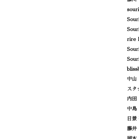
sou
Sou
Sou
rir
Sou
Sou
bli
中山
スタ
内田
中島
日景
藤井
岡本