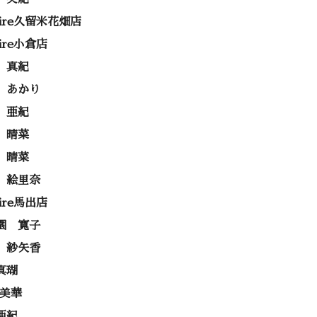
rire久留米花畑店
rire小倉店
 真紀
 あかり
 亜紀
 晴菜
 晴菜
 絵里奈
rire馬出店
園 寛子
 紗矢香
真瑚
 美華
亜紀