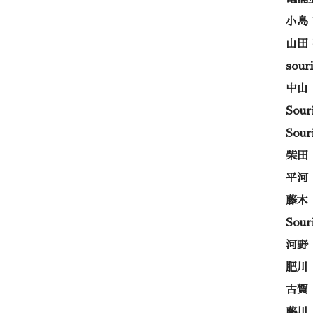
小島
山田
sou
中山
Sou
Sou
柴田
平河
藤木
Sou
河野
肥川
古賀
藤川