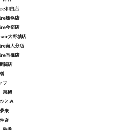
rire和白店
rire姪浜店
rire今宿店
e hair大野城店
rire南大分店
rire香椎店
ss薬院店
 碧
ッフ
 奈緒
 ひとみ
 夢来
 伸吾
 紗季