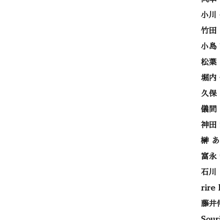
小川
竹田
小島
松葉
堀内
久保
儀間
神田
榊 
富永
石川
rire
藤井
Sou