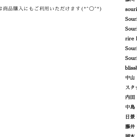
商品購入にもご利用いただけます(*^◯^*)
sou
Sou
Sou
rir
Sou
Sou
bli
中山
スタ
内田
中島
日景
藤井
岡本