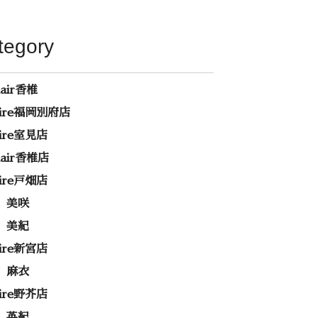
tegory
hair香椎
rire福岡別府店
rire室見店
ehair香椎店
rire戸畑店
 美咲
 美紀
rire新宮店
 麻衣
rire野芥店
 英紀