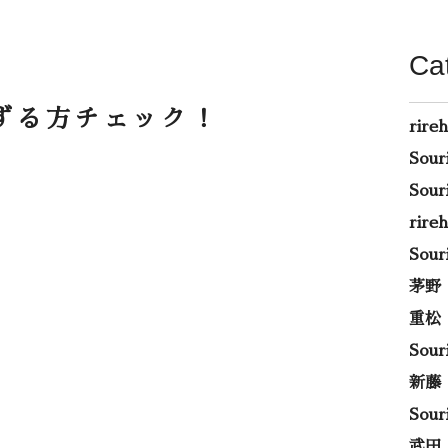
Ca
ずる方チェック！
rire
Sou
Sou
rir
Sou
茅野
重松
Sou
新藤
Sou
武田