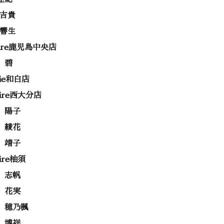
 吉貴
 響生
rire鹿児島中央店
 碧
rie和白店
rire西大分店
 陽子
 綾花
 靖子
rire柚須
 志帆
 花実
 穂乃楓
 博祥