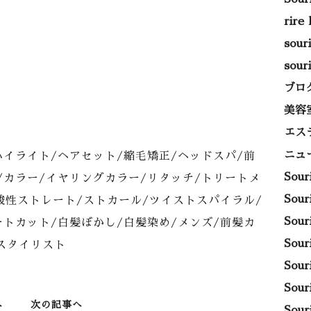
rire
sou
sou
ブロ
美容
エス
ニュ
ハイライト/ヘアセット/縮毛矯正/ヘッドスパ/前
Sou
/カラー/イヤリングカラー/リタッチ/トリートメ
Sou
酸性ストレート/ストカール/ツイストスパイラル/
Sou
ートカット/白髪ぼかし/白髪染め/メンズ/前髪カ
Sou
マスタイリスト
Sou
Sou
へ
次の記事へ
Sou