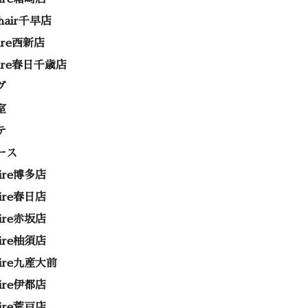
 hair千早店
rire西新店
rire春日千歳店
グ
室
テ
ース
rire博多店
rire春日店
rire赤坂店
rire柚須店
rire九産大前
rire伊都店
rire荒戸店