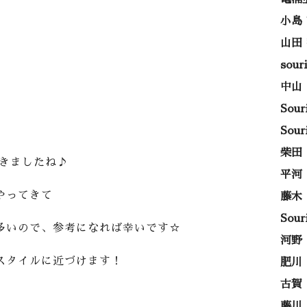
小島
山田
sou
中山
Sou
Sou
柴田
てきましたね♪
平河
やってきて
藤木
Sou
多いので、参考になれば幸いです☆
河野
スタイルに近づけます！
肥川
古賀
藤川