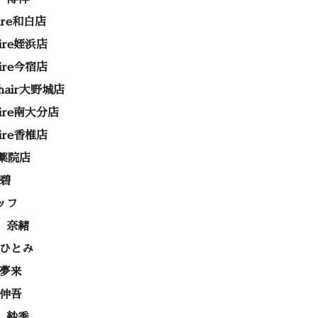
rire和白店
rire姪浜店
rire今宿店
e hair大野城店
rire南大分店
rire香椎店
ss薬院店
 碧
ッフ
 奈緒
 ひとみ
 夢来
 伸吾
 紗季