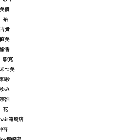
 美優
 祐
 吉貴
 直美
 愉香
 彰寛
 あつ美
 和紗
あゆみ
 宗浩
 花
 hair箱崎店
伸吾
rire箱崎店