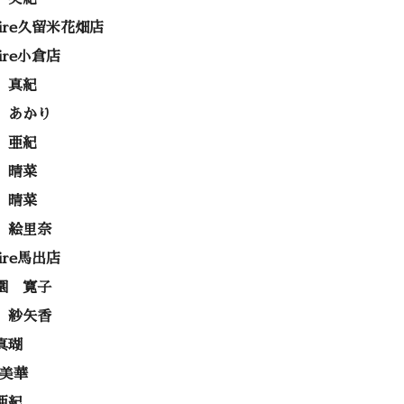
rire久留米花畑店
rire小倉店
 真紀
 あかり
 亜紀
 晴菜
 晴菜
 絵里奈
rire馬出店
園 寛子
 紗矢香
真瑚
 美華
亜紀