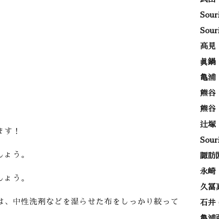
Sou
Sou
高見
眞鍋
亀浦
熊谷
熊谷
辻塚
ます！
Sou
しょう。
諏訪
永崎
しょう。
久冨
は、中性洗剤などを湿らせた布をしっかり絞って
石井
亀浦