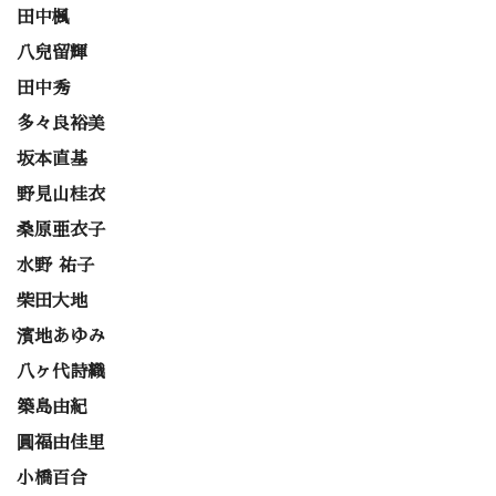
田中楓
八兒留輝
田中秀
多々良裕美
坂本直基
野見山桂衣
桑原亜衣子
水野 祐子
柴田大地
濱地あゆみ
八ヶ代詩織
築島由紀
圓福由佳里
小橋百合