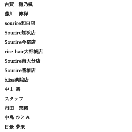
古賀 穂乃楓
藤川 博祥
sourire和白店
Sourire姪浜店
Sourire今宿店
rire hair大野城店
Sourire南大分店
Sourire香椎店
bliss薬院店
中山 碧
スタッフ
内田 奈緒
中島 ひとみ
日景 夢来