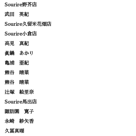
Sourire野芥店
武田 英紀
Sourire久留米花畑店
Sourire小倉店
高見 真紀
眞鍋 あかり
亀浦 亜紀
熊谷 晴菜
熊谷 晴菜
辻塚 絵里奈
Sourire馬出店
諏訪園 寛子
永崎 紗矢香
久冨真瑚