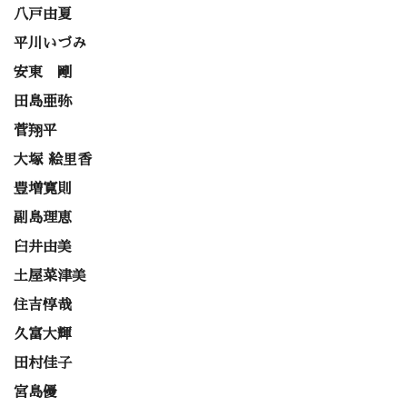
八戸由夏
平川いづみ
安東 剛
田島亜弥
菅翔平
大塚 絵里香
豊増寛則
副島理恵
臼井由美
土屋菜津美
住吉惇哉
久富大輝
田村佳子
宮島優