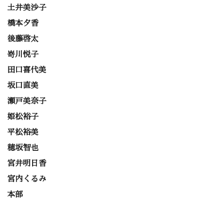
土井美沙子
橋本夕香
後藤啓太
嵜川悦子
田口喜代美
坂口直美
瀬戸美奈子
姫松裕子
平松裕美
穂坂智也
宮井明日香
宮内くるみ
本部