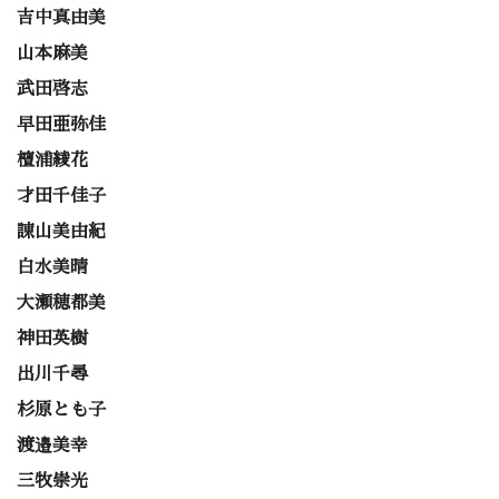
吉中真由美
山本麻美
武田啓志
早田亜弥佳
檀浦綾花
才田千佳子
諌山美由紀
白水美晴
大瀬穂都美
神田英樹
出川千尋
杉原とも子
渡邉美幸
三牧崇光