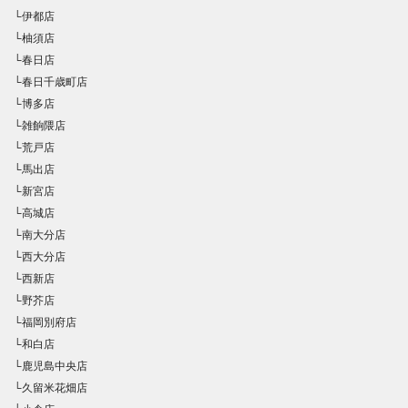
└伊都店
└柚須店
└春日店
└春日千歳町店
└博多店
└雑餉隈店
└荒戸店
└馬出店
└新宮店
└高城店
└南大分店
└西大分店
└西新店
└野芥店
└福岡別府店
└和白店
└鹿児島中央店
└久留米花畑店