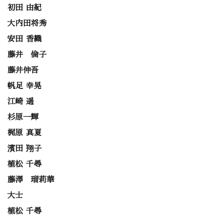
初田 由紀
大内田将秀
安田 香織
藤井 倫子
藤井伸吾
帆足 幸晃
江崎 遥
杉原一輝
梶原 真夏
濱田 翔子
植松 千尋
藤澤 瑠莉華
大士
植松 千尋