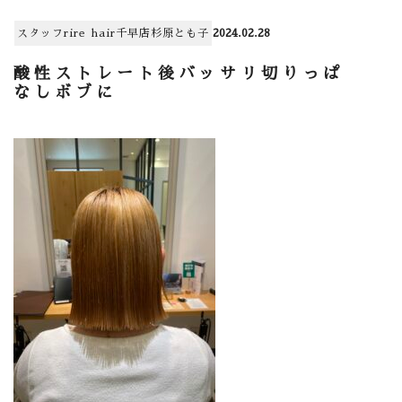
スタッフ
rire hair千早店
杉原とも子
2024.02.28
酸性ストレート後バッサリ切りっぱ
なしボブに