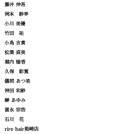
藤井 伸吾
岡本 紗季
小川 美優
竹田 祐
小島 吉貴
松葉 直美
堀内 愉香
久保 彰寛
儀間 あつ美
神田 和紗
榊 あゆみ
富永 宗浩
石川 花
rire hair箱崎店