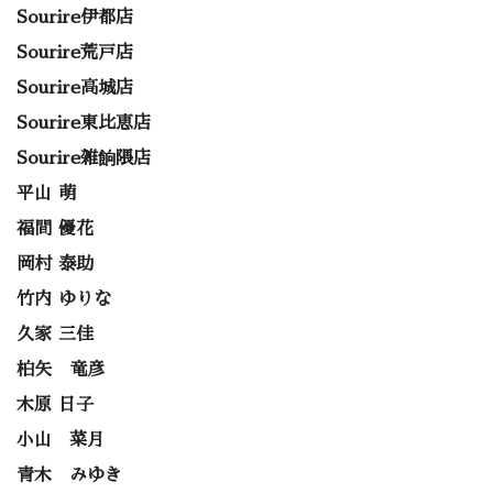
Sourire伊都店
Sourire荒戸店
Sourire高城店
Sourire東比恵店
Sourire雑餉隈店
平山 萌
福間 優花
岡村 泰助
竹内 ゆりな
久家 三佳
柏矢 竜彦
木原 日子
小山 菜月
青木 みゆき