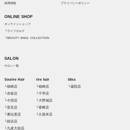
採用情報
プライバシーポリシー
ONLINE SHOP
オンラインショップ
┗ライフカルテ
┗BEAUTY &NAIL COLLECTION
SALON
サロン一覧
Sourire Hair
rire hair
bliss
└箱崎店
└箱崎店
└薬院店
└赤坂店
└千早店
└今宿店
└大野城店
└室見店
└香椎店
└東比恵店
└久留米店
└姪浜店
└九産大前店