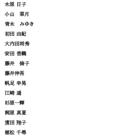
木原 日子
小山 菜月
青木 みゆき
初田 由紀
大内田将秀
安田 香織
藤井 倫子
藤井伸吾
帆足 幸晃
江崎 遥
杉原一輝
梶原 真夏
濱田 翔子
植松 千尋