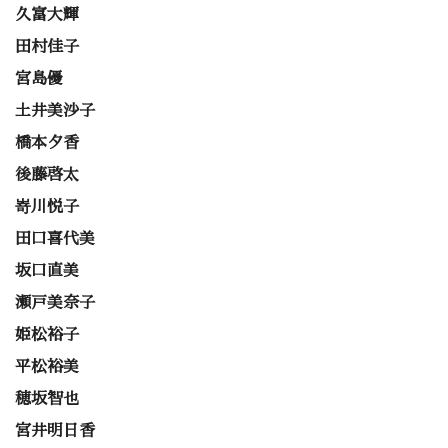
久富大輝
田村佳子
宮島優
土井美沙子
橋本夕香
後藤啓太
嵜川悦子
田口喜代美
坂口直美
瀬戸美奈子
姫松裕子
平松裕美
穂坂智也
宮井明日香