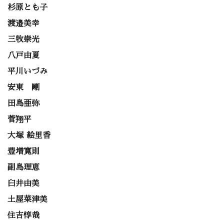
杉原とも子
渡邉美幸
三牧崇光
八戸由夏
平川いづみ
安東 剛
田島亜弥
菅翔平
大塚 絵里香
豊増寛則
副島理恵
臼井由美
土屋菜津美
住吉惇哉