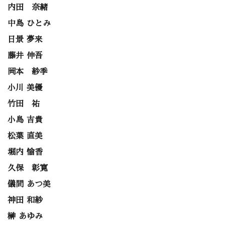
内田 奈緒
中島 ひとみ
日景 夢来
藤井 伸吾
岡本 紗季
小川 美優
竹田 祐
小島 吉貴
松葉 直美
堀内 愉香
久保 彰寛
儀間 あつ美
神田 和紗
榊 あゆみ