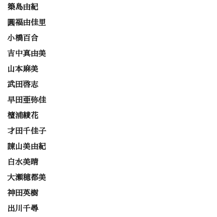
築島由紀
圓福由佳里
小橋百合
吉中真由美
山本麻美
武田啓志
早田亜弥佳
檀浦綾花
才田千佳子
諌山美由紀
白水美晴
大瀬穂都美
神田英樹
出川千尋