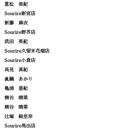
重松 美紀
Sourire新宮店
新藤 麻衣
Sourire野芥店
武田 英紀
Sourire久留米花畑店
Sourire小倉店
高見 真紀
眞鍋 あかり
亀浦 亜紀
熊谷 晴菜
熊谷 晴菜
辻塚 絵里奈
Sourire馬出店