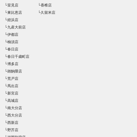
└室見店
└香椎店
└東比恵店
└久留米店
└姪浜店
└九産大前店
└伊都店
└柚須店
└春日店
└春日千歳町店
└博多店
└雑餉隈店
└荒戸店
└馬出店
└新宮店
└高城店
└南大分店
└西大分店
└西新店
└野芥店