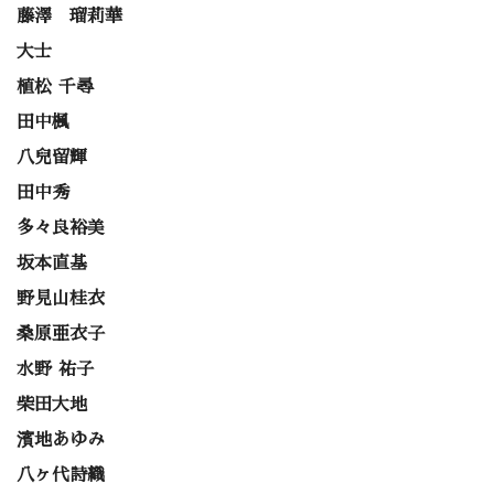
藤澤 瑠莉華
大士
植松 千尋
田中楓
八兒留輝
田中秀
多々良裕美
坂本直基
野見山桂衣
桑原亜衣子
水野 祐子
柴田大地
濱地あゆみ
八ヶ代詩織