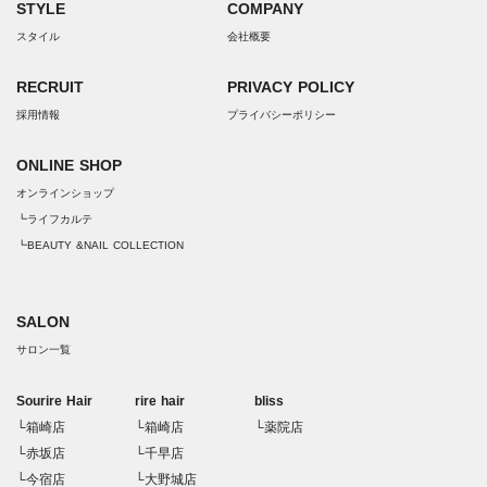
STYLE
COMPANY
スタイル
会社概要
RECRUIT
PRIVACY POLICY
採用情報
プライバシーポリシー
ONLINE SHOP
オンラインショップ
┗ライフカルテ
┗BEAUTY &NAIL COLLECTION
SALON
サロン一覧
Sourire Hair
rire hair
bliss
└箱崎店
└箱崎店
└薬院店
└赤坂店
└千早店
└今宿店
└大野城店