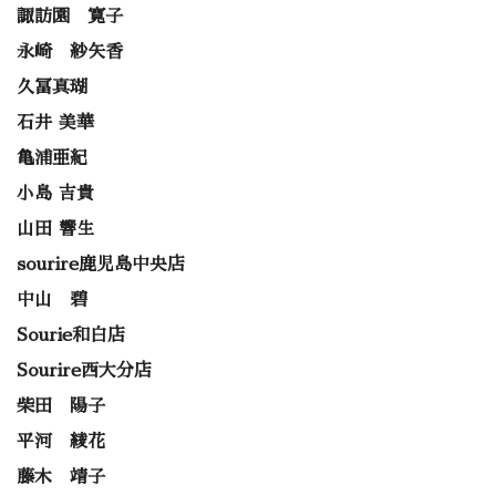
諏訪園 寛子
永崎 紗矢香
久冨真瑚
石井 美華
亀浦亜紀
小島 吉貴
山田 響生
sourire鹿児島中央店
中山 碧
Sourie和白店
Sourire西大分店
柴田 陽子
平河 綾花
藤木 靖子