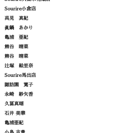
Sourire小倉店
高見 真紀
眞鍋 あかり
亀浦 亜紀
熊谷 晴菜
熊谷 晴菜
辻塚 絵里奈
Sourire馬出店
諏訪園 寛子
永崎 紗矢香
久冨真瑚
石井 美華
亀浦亜紀
小島 吉貴