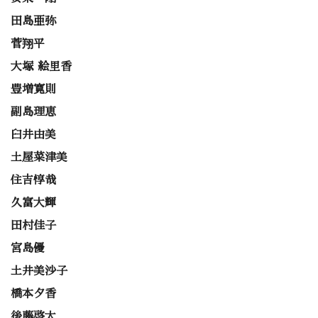
田島亜弥
菅翔平
大塚 絵里香
豊増寛則
副島理恵
臼井由美
土屋菜津美
住吉惇哉
久富大輝
田村佳子
宮島優
土井美沙子
橋本夕香
後藤啓太