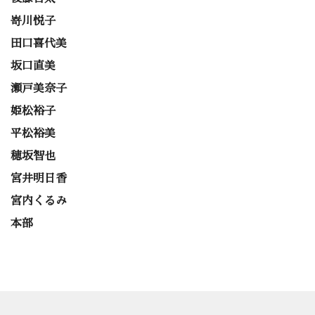
嵜川悦子
田口喜代美
坂口直美
瀬戸美奈子
姫松裕子
平松裕美
穂坂智也
宮井明日香
宮内くるみ
本部