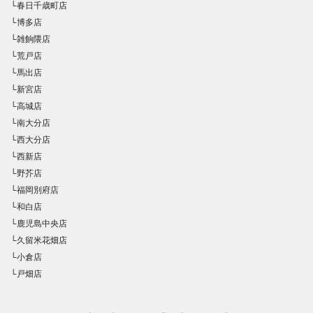
└春日千歳町店
└博多店
└雑餉隈店
└荒戸店
└馬出店
└新宮店
└高城店
└南大分店
└西大分店
└西新店
└野芥店
└福岡別府店
└和白店
└鹿児島中央店
└久留米花畑店
└小倉店
└戸畑店