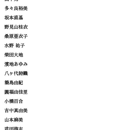
多々良裕美
坂本直基
野見山桂衣
桑原亜衣子
水野 祐子
柴田大地
濱地あゆみ
八ヶ代詩織
築島由紀
圓福由佳里
小橋百合
吉中真由美
山本麻美
武田啓志