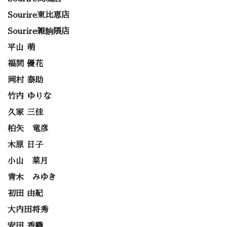
Sourire東比恵店
Sourire雑餉隈店
平山 萌
福間 優花
岡村 泰助
竹内 ゆりな
久家 三佳
柏矢 竜彦
木原 日子
小山 菜月
青木 みゆき
初田 由紀
大内田将秀
安田 香織