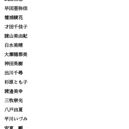
早田亜弥佳
檀浦綾花
才田千佳子
諌山美由紀
白水美晴
大瀬穂都美
神田英樹
出川千尋
杉原とも子
渡邉美幸
三牧崇光
八戸由夏
平川いづみ
安東 剛