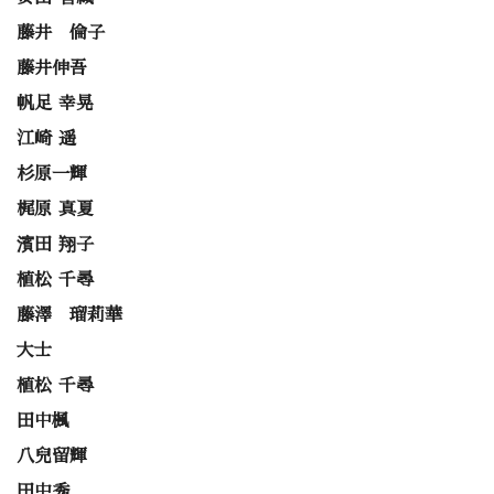
藤井 倫子
藤井伸吾
帆足 幸晃
江崎 遥
杉原一輝
梶原 真夏
濱田 翔子
植松 千尋
藤澤 瑠莉華
大士
植松 千尋
田中楓
八兒留輝
田中秀