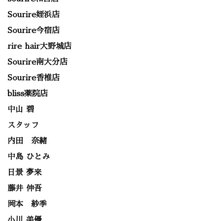
Sourire姪浜店
Sourire今宿店
rire hair大野城店
Sourire南大分店
Sourire香椎店
bliss薬院店
中山 碧
スタッフ
内田 奈緒
中島 ひとみ
日景 夢来
藤井 伸吾
岡本 紗季
小川 美優