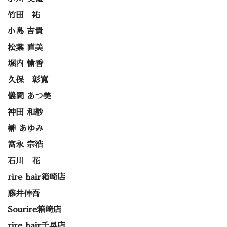
竹田 祐
小島 吉貴
松葉 直美
堀内 愉香
久保 彰寛
儀間 あつ美
神田 和紗
榊 あゆみ
富永 宗浩
石川 花
rire hair箱崎店
藤井伸吾
Sourire箱崎店
rire hair千早店