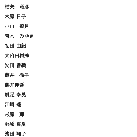
柏矢 竜彦
木原 日子
小山 菜月
青木 みゆき
初田 由紀
大内田将秀
安田 香織
藤井 倫子
藤井伸吾
帆足 幸晃
江崎 遥
杉原一輝
梶原 真夏
濱田 翔子