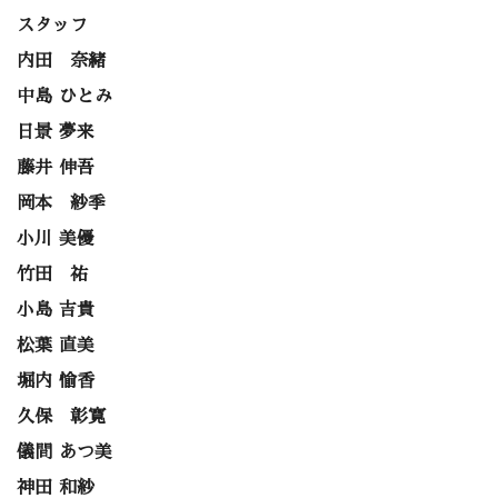
スタッフ
内田 奈緒
中島 ひとみ
日景 夢来
藤井 伸吾
岡本 紗季
小川 美優
竹田 祐
小島 吉貴
松葉 直美
堀内 愉香
久保 彰寛
儀間 あつ美
神田 和紗