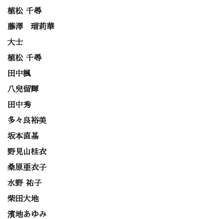
植松 千尋
藤澤 瑠莉華
大士
植松 千尋
田中楓
八兒留輝
田中秀
多々良裕美
坂本直基
野見山桂衣
桑原亜衣子
水野 祐子
柴田大地
濱地あゆみ