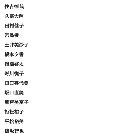
住吉惇哉
久富大輝
田村佳子
宮島優
土井美沙子
橋本夕香
後藤啓太
嵜川悦子
田口喜代美
坂口直美
瀬戸美奈子
姫松裕子
平松裕美
穂坂智也