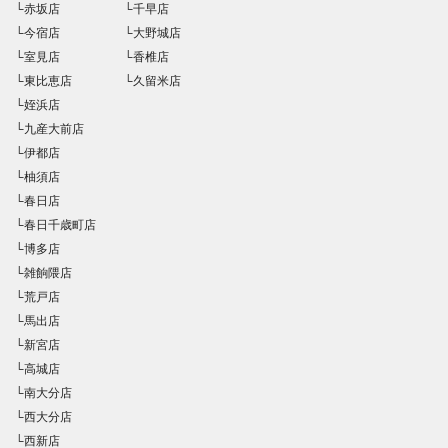
└赤坂店
└千早店
└今宿店
└大野城店
└室見店
└香椎店
└東比恵店
└久留米店
└姪浜店
└九産大前店
└伊都店
└柚須店
└春日店
└春日千歳町店
└博多店
└雑餉隈店
└荒戸店
└馬出店
└新宮店
└高城店
└南大分店
└西大分店
└西新店