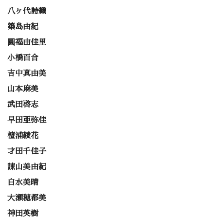
八ヶ代詩織
築島由紀
圓福由佳里
小橋百合
吉中真由美
山本麻美
武田啓志
早田亜弥佳
檀浦綾花
才田千佳子
諌山美由紀
白水美晴
大瀬穂都美
神田英樹