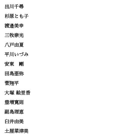
出川千尋
杉原とも子
渡邉美幸
三牧崇光
八戸由夏
平川いづみ
安東 剛
田島亜弥
菅翔平
大塚 絵里香
豊増寛則
副島理恵
臼井由美
土屋菜津美