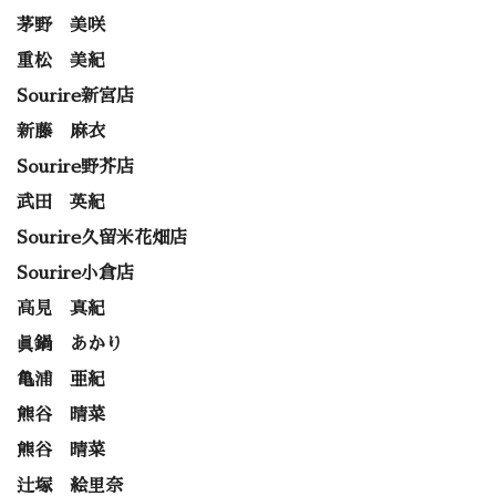
茅野 美咲
重松 美紀
Sourire新宮店
新藤 麻衣
Sourire野芥店
武田 英紀
Sourire久留米花畑店
Sourire小倉店
高見 真紀
眞鍋 あかり
亀浦 亜紀
熊谷 晴菜
熊谷 晴菜
辻塚 絵里奈