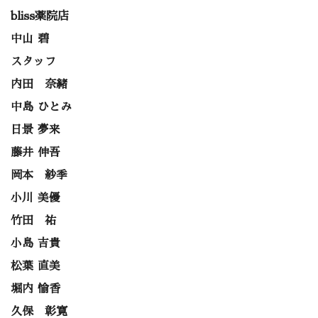
bliss薬院店
中山 碧
スタッフ
内田 奈緒
中島 ひとみ
日景 夢来
藤井 伸吾
岡本 紗季
小川 美優
竹田 祐
小島 吉貴
松葉 直美
堀内 愉香
久保 彰寛