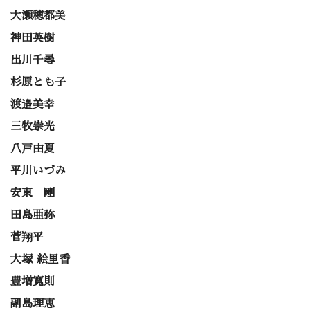
大瀬穂都美
神田英樹
出川千尋
杉原とも子
渡邉美幸
三牧崇光
八戸由夏
平川いづみ
安東 剛
田島亜弥
菅翔平
大塚 絵里香
豊増寛則
副島理恵