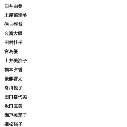
臼井由美
土屋菜津美
住吉惇哉
久富大輝
田村佳子
宮島優
土井美沙子
橋本夕香
後藤啓太
嵜川悦子
田口喜代美
坂口直美
瀬戸美奈子
姫松裕子