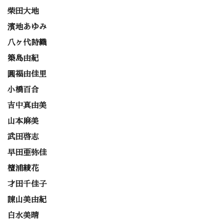
柴田大地
濱地あゆみ
八ヶ代詩織
築島由紀
圓福由佳里
小橋百合
吉中真由美
山本麻美
武田啓志
早田亜弥佳
檀浦綾花
才田千佳子
諌山美由紀
白水美晴