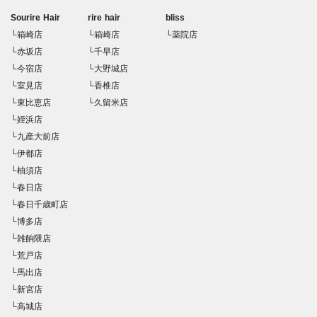
Sourire Hair
rire hair
bliss
└箱崎店
└箱崎店
└薬院店
└赤坂店
└千早店
└今宿店
└大野城店
└室見店
└香椎店
└東比恵店
└久留米店
└姪浜店
└九産大前店
└伊都店
└柚須店
└春日店
└春日千歳町店
└博多店
└雑餉隈店
└荒戸店
└馬出店
└新宮店
└高城店