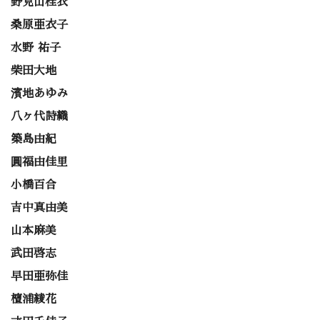
野見山桂衣
桑原亜衣子
水野 祐子
柴田大地
濱地あゆみ
八ヶ代詩織
築島由紀
圓福由佳里
小橋百合
吉中真由美
山本麻美
武田啓志
早田亜弥佳
檀浦綾花