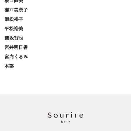
坂口直美
瀬戸美奈子
姫松裕子
平松裕美
穂坂智也
宮井明日香
宮内くるみ
本部