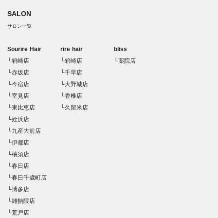
SALON
サロン一覧
Sourire Hair
rire hair
bliss
└箱崎店
└箱崎店
└薬院店
└赤坂店
└千早店
└今宿店
└大野城店
└室見店
└香椎店
└東比恵店
└久留米店
└姪浜店
└九産大前店
└伊都店
└柚須店
└春日店
└春日千歳町店
└博多店
└雑餉隈店
└荒戸店