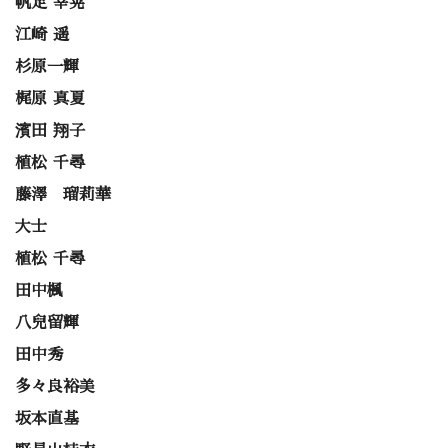
帆足 幸晃
江崎 遥
杉原一輝
梶原 真夏
濱田 翔子
植松 千尋
藤澤 瑠莉華
大士
植松 千尋
田中楓
八兒留輝
田中秀
多々良裕美
坂本直基