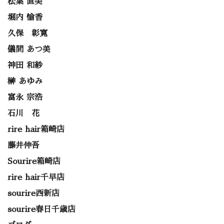
松葉 直美
堀内 愉香
久保 彰寛
儀間 あつ美
神田 和紗
榊 あゆみ
富永 宗浩
石川 花
rire hair箱崎店
藤井伸吾
Sourire箱崎店
rire hair千早店
sourire西新店
sourire春日千歳店