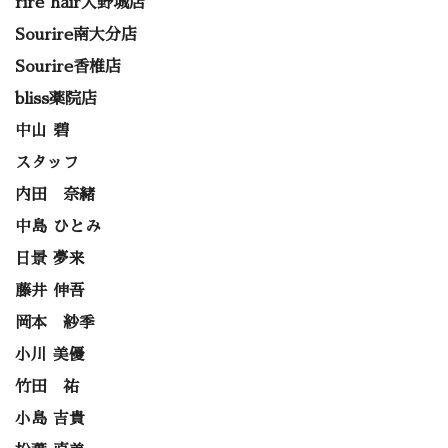
rire hair大野城店
Sourire南大分店
Sourire香椎店
bliss薬院店
中山 碧
スタッフ
内田 奈緒
中島 ひとみ
日景 夢来
藤井 伸吾
岡本 紗季
小川 美優
竹田 祐
小島 吉貴