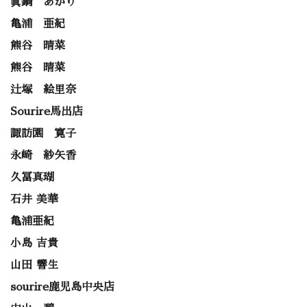
眞鍋 あかり
亀浦 亜紀
熊谷 晴菜
熊谷 晴菜
辻塚 絵里奈
Sourire馬出店
諏訪園 寛子
永崎 紗矢香
久冨真瑚
石井 美華
亀浦亜紀
小島 吉貴
山田 響生
sourire鹿児島中央店