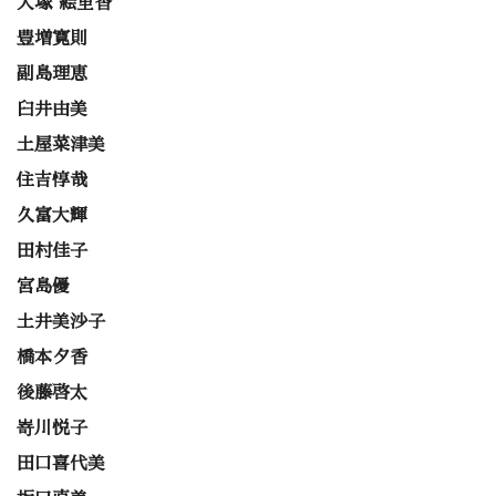
大塚 絵里香
豊増寛則
副島理恵
臼井由美
土屋菜津美
住吉惇哉
久富大輝
田村佳子
宮島優
土井美沙子
橋本夕香
後藤啓太
嵜川悦子
田口喜代美