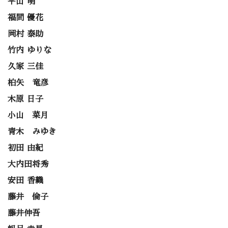
平山 萌
福間 優花
岡村 泰助
竹内 ゆりな
久家 三佳
柏矢 竜彦
木原 日子
小山 菜月
青木 みゆき
初田 由紀
大内田将秀
安田 香織
藤井 倫子
藤井伸吾