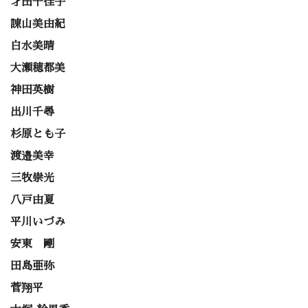
才田千佳子
諌山美由紀
白水美晴
大瀬穂都美
神田英樹
出川千尋
杉原とも子
渡邉美幸
三牧崇光
八戸由夏
平川いづみ
安東 剛
田島亜弥
菅翔平